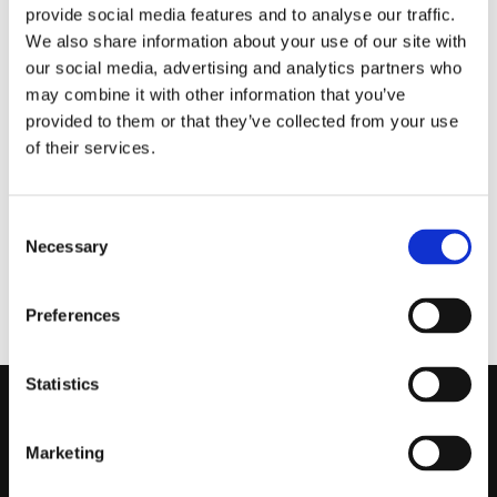
provide social media features and to analyse our traffic.
We also share information about your use of our site with
Vision X
VisionX Bultfäste
our social media, advertising and analytics partners who
Stångfäste
OPTITECH
may combine it with other information that you’ve
OPTITECH
Enkelbultfäste för Vision
provided to them or that they’ve collected from your use
X Optitech LED-blixtljus.
Stångfäste för Vision X
Optitech LED-blixtljus
of their services.
180
180
:-
:-
Consent
Necessary
Selection
KÖP
KÖP
Preferences
Statistics
Kontakta Oss
Marketing
support@prestandabelysning.se