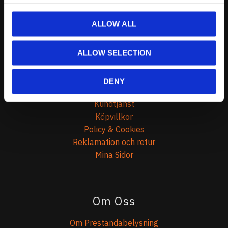
0738-343536
ALLOW ALL
Telefontider:
Måndag - Fredag 10.00-12.00
ALLOW SELECTION
(Övrig tid nås vi på mejl)
Kundtjänst
DENY
Kundtjänst
Köpvillkor
Policy & Cookies
Reklamation och retur
Mina Sidor
Om Oss
Om Prestandabelysning