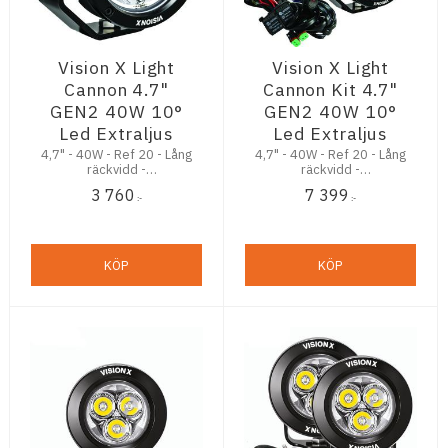
Vision X Light
Vision X Light
Cannon 4.7"
Cannon Kit 4.7"
GEN2 40W 10°
GEN2 40W 10°
Led Extraljus
Led Extraljus
4,7" - 40W - Ref 20 - Lång
4,7" - 40W - Ref 20 - Lång
räckvidd -
räckvidd -
Stenskottsäker - 5,5 års
Stenskottsäker - 5,5 års
3 760
7 399
Trygghetsgaranti
Trygghetsgaranti
:-
:-
KÖP
KÖP