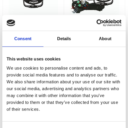
Vision X Light
Vision X Light
Cannon 3,7" CG2
Cannon 3,7" CG2
21W 3 Led
21W 3 Led
Consent
Details
About
Extraljus
Extraljus Kit
3,7" - 21W -
3,7" - 21W -
Stenskottsäker - 5,5 års
Stenskottsäker - 5,5 års
Trygghetsgaranti
Trygghetsgaranti
1 995
3 995
This website uses cookies
:-
:-
We use cookies to personalise content and ads, to
provide social media features and to analyse our traffic.
KÖP
KÖP
We also share information about your use of our site with
our social media, advertising and analytics partners who
may combine it with other information that you’ve
provided to them or that they’ve collected from your use
of their services.