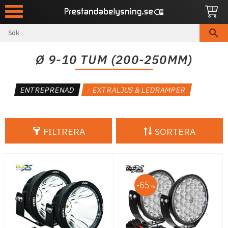
Meny
Ø 9-10 TUM (200-250MM)
ENTREPRENAD
EXTRALJUS & LEDRAMPER
FILTRERA
SORTERA
65
%