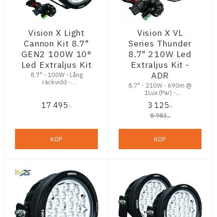
Vision X Light
Vision X VL
Cannon Kit 8.7"
Series Thunder
GEN2 100W 10°
8.7" 210W Led
Led Extraljus Kit
Extraljus Kit -
ADR
8,7" - 100W - Lång
räckvidd -
8,7" - 210W - 690m @
Stenskottsäker - 5,5 års
1Lux (Par) -
Trygghetsgaranti
Stenskottsäker - ADR -
17 495
3 125
Komplett Kit
:-
:-
8 983
:-
KÖP
KÖP