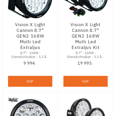
Vision X Light
Vision X Light
Cannon 8.7"
Cannon 8.7"
GEN2 168W
GEN2 168W
Multi Led
Multi Led
Extraljus
Extraljus Kit
8,7" - 168W -
8,7" - 168W -
Stenskottsäker - 5,5 års
Stenskottsäker - 5,5 års
Trygghetsgaranti
Trygghetsgaranti
9 994
19 995
:-
:-
KÖP
KÖP