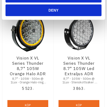
DENY
Vision X VL
Vision X VL
Series Thunder
Series Thunder
8,7" 105W
8.7" 105W Led
Orange Halo ADR
Extraljus ADR
8,7" - 105W - 500m @
8,7" - 105W - 500m @
1Lux - Orange Halo-ring -
1Lux - Stenskottsäker -
Stenskottsäker - ADR -
ADR - 2 års
5 523
3 863
2-års Funktionsgaranti
Funktionsgaranti
:-
:-
KÖP
KÖP