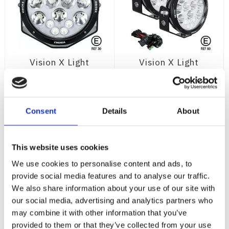
Vision X Light
Vision X Light
Cannon ADV 8,7"
Cannon
140W Halo E-
Adventure 8.7"
Märkt
280W Halo Led
Extraljus 2 ST E-
14980 lm - 220mm Ø -
Consent
Details
About
700m räckvidd -
Märkt
kombinerad ljusbild - Vit
14980 lm - 220mm Ø -
Bakgrundsbelysning - E-
700m räckvidd -
märkt - 5,5 års
kombinerad ljusbild -
funktionsgaranti
This website uses cookies
7 455
15 765
Bakgrundsbelysning - E-
:-
:-
märkt - 5,5 års
We use cookies to personalise content and ads, to
funktionsgaranti
provide social media features and to analyse our traffic.
KÖP
KÖP
We also share information about your use of our site with
our social media, advertising and analytics partners who
may combine it with other information that you’ve
provided to them or that they’ve collected from your use