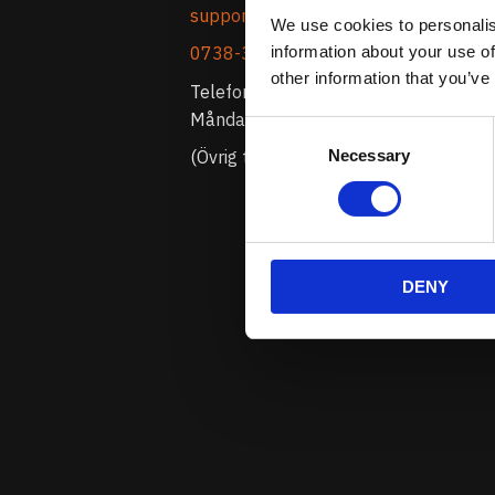
support@prestandabelysning.se
We use cookies to personalis
information about your use of
0738-343536
other information that you’ve
Telefontider:
Måndag - Fredag 10.00-12.00
Consent
Necessary
Selection
(Övrig tid nås vi på mejl)
DENY
Prenumerera 