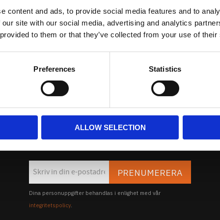
Kundtjänst
e content and ads, to provide social media features and to analy
Köpvillkor
 our site with our social media, advertising and analytics partn
Policy & Cookies
 provided to them or that they’ve collected from your use of their
Reklamation och retur
Mina Sidor
Preferences
Statistics
Nyhetsbrev
ALLOW SELECTION
på vårt NYHETSBREV och bli först att få Nyheter och Erbjuda
PRENUMERERA
Dina personuppgifter behandlas i enlighet med vår
integritetspolicy
.