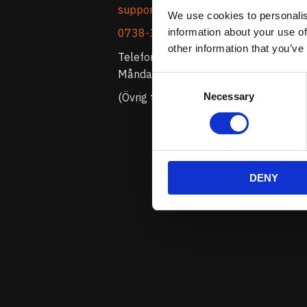
support@prestandabelysning.se
We use cookies to personalis
information about your use of
0738-343536
other information that you’ve
Telefontider:
Måndag - Fredag 10.00-12.00
Consent
Necessary
Selection
(Övrig tid nås vi på mejl)
DENY
Prenumerera 