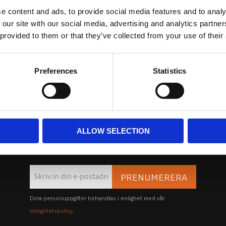
Kundtjänst
e content and ads, to provide social media features and to analy
Köpvillkor
 our site with our social media, advertising and analytics partn
Policy & Cookies
 provided to them or that they’ve collected from your use of their
Reklamation och retur
Mina Sidor
Preferences
Statistics
Nyhetsbrev
ALLOW SELECTION
på vårt NYHETSBREV och bli först att få Nyheter och Erbjuda
PRENUMERERA
Dina personuppgifter behandlas i enlighet med vår
integritetspolicy
.