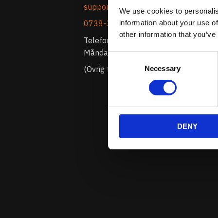
support@prestandabelysning.se
We use cookies to personalis
information about your use of
0738-343536
other information that you’ve
Telefontider:
Måndag - Fredag 10.00-12.00
Consent
Necessary
Selection
(Övrig tid nås vi på mejl)
DENY
Prenumerera 