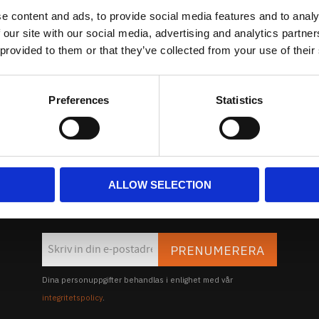
Kundtjänst
e content and ads, to provide social media features and to analy
Köpvillkor
 our site with our social media, advertising and analytics partn
Policy & Cookies
 provided to them or that they’ve collected from your use of their
Reklamation och retur
Mina Sidor
Preferences
Statistics
Nyhetsbrev
ALLOW SELECTION
på vårt NYHETSBREV och bli först att få Nyheter och Erbjuda
PRENUMERERA
Dina personuppgifter behandlas i enlighet med vår
integritetspolicy
.