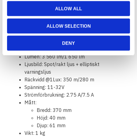
Oerhört tålig med IP68/IP69K-klassning
7 års funktionsgaranti från Vision X
ALLOW ALL
Data:
ALLOW SELECTION
E-märkt: Ja
Watt: 33 W/90 W (E-märkt/E-boost)
DENY
LED: 9 st CREE XPL-HI LED
Lumen: 3 560 lm/1 650 lm
Ljusbild: Spot/rakt ljus + elliptiskt
varningsljus
Räckvidd @1Lux: 350 m/280 m
Spänning: 11-32V
Strömförbrukning: 2.75 A/7.5 A
Mått:
Bredd: 370 mm
Höjd: 40 mm
Djup: 61 mm
Vikt: 1 kg