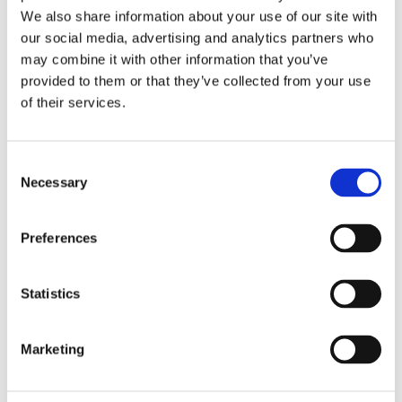
är perfekt för arbetsfordon, entreprenad och
We also share information about your use of our site with
lastbilar som behöver synas ordentligt.
our social media, advertising and analytics partners who
may combine it with other information that you’ve
Vision X Micro Shocker är IP68/IP69K-klassad
provided to them or that they’ve collected from your use
med 21G vibrationsklass. Den är även CISPR25-
of their services.
klassad, med EMC-filter som inte stör ett fordons
elektroniska system. Med ett lamphus av
flygplansaluminium och polykarbonatlins är Micro
Consent
Shocker i princip oförstörbar – vilket Vision X står
Necessary
Selection
bakom med en funktionsgaranti på hela 7 år.
Egenskaper:
Preferences
Unik E-boost ger oslagbart ljus i litet format
Kompakt extraljusramp för montage i trånga
Statistics
utrymmen
E-märkt och ECE-R65, extraljus och
Marketing
varningsljus i ett
Vitt eller orange positionsljus