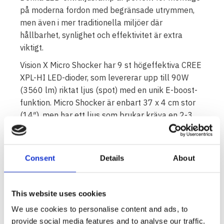
på moderna fordon med begränsade utrymmen,
men även i mer traditionella miljöer där
hållbarhet, synlighet och effektivitet är extra
viktigt.
Vision X Micro Shocker har 9 st högeffektiva CREE
XPL-HI LED-dioder, som levererar upp till 90W
(3560 lm) riktat ljus (spot) med en unik E-boost-
funktion. Micro Shocker är enbart 37 x 4 cm stor
(14″), men har ett ljus som brukar kräva en 2-3
gånger så stor LED-extraljusramp. Denna
extraljusramp har även en riktigt snygg Halo-
effekt (i vitt/gult ljus).
Consent
Details
About
Micro Shocker är e-märkt med ett lägre ljusläge
på 33W, samt har ett inbyggt (gult) varningsljus
This website uses cookies
som är godkänt enligt ECE-R65. Med Micro
Shocker får man varningsljus och extraljus i ett
We use cookies to personalise content and ads, to
och samma (kompakta) format. Extraljusrampen
provide social media features and to analyse our traffic.