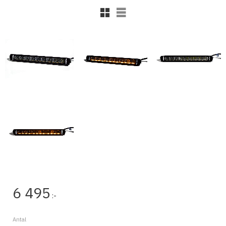
Rutnätsvy
Listvy
6 495
:-
Antal