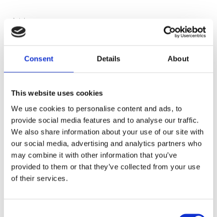
Antal
KÖP
Consent
Details
About
Lagerstatus
6 st i lager
This website uses cookies
Artikelnr
241000
We use cookies to personalise content and ads, to
provide social media features and to analyse our traffic.
Ge ett omdöme!
We also share information about your use of our site with
IPF Halogen H3 100W 24V
our social media, advertising and analytics partners who
may combine it with other information that you’ve
provided to them or that they’ve collected from your use
of their services.
Dela med dig
Facebook
Consent