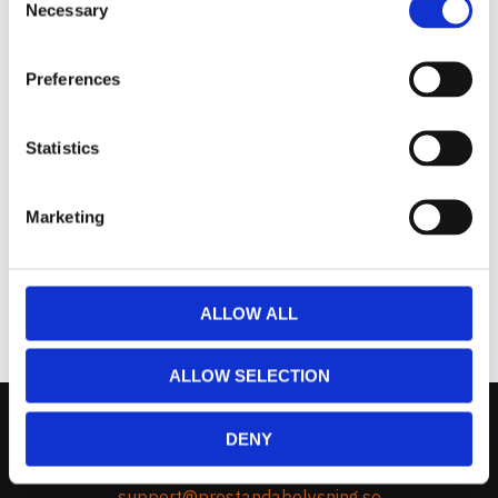
Necessary
Selection
Omdömen
Preferences
Du
Statistics
Marketing
Bli den första att lämna ett omdöme.
ALLOW ALL
ALLOW SELECTION
DENY
Kontakta Oss
support@prestandabelysning.se