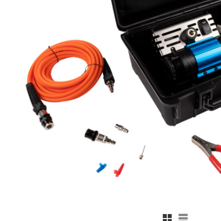
Rutnätsvy
Listvy