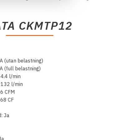
ATA CKMTP12
A (utan belastning)
 (full belastning)
4.4 l/min
 132 l/min
.16 CFM
.68 CF
: Ja
Ja