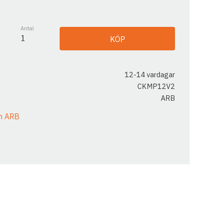
Antal
KÖP
12-14 vardagar
CKMP12V2
ARB
ån ARB