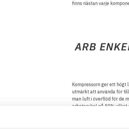
finns nästan varje kompone
ARB ENKE
Kompressorn ger ett högt luf
utmärkt att använda för til
man luft i överflöd för de
arbetscykel på 50% vilket 
eller luftpåfyllning.
Denna kompressor med tillb