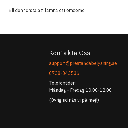
Bli den första att lämna ett omdöme.
Kontakta Oss
support@prestandabelysning.se
0738-343536
Telefontider:
Måndag - Fredag 10.00-12.00
(Övrig tid nås vi på mejl)