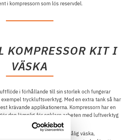
nt i kompressorn som lös reservdel.
L KOMPRESSOR KIT I
VÄSKA
tflöde i förhållande till sin storlek och fungerar
l exempel tryckluftsverktyg. Med en extra tank så har
 mest krävande applikationerna. Kompressorn har en
gör den lämplig för enklare arbeten med luftverktyg
ehör levereras komplett i en tålig väska,