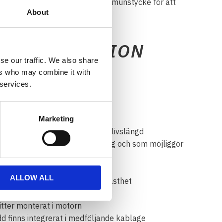
batteri, ett slangpaket samt ett munstycke för att
About
.
G INFORMATION
se our traffic. We also share
ers who may combine it with
 services.
 fukt och damm
nderlopp för minskad friktion
Marketing
iber-kolvstätning för maximal livslängd
ngar för maximal värmeavledning och som möjliggör
ed
r för maximal livslängd
ALLOW ALL
lättviktsmaterial med hög hållfasthet
 finns monterad
tter monterat i motorn
 finns integrerat i medföljande kablage