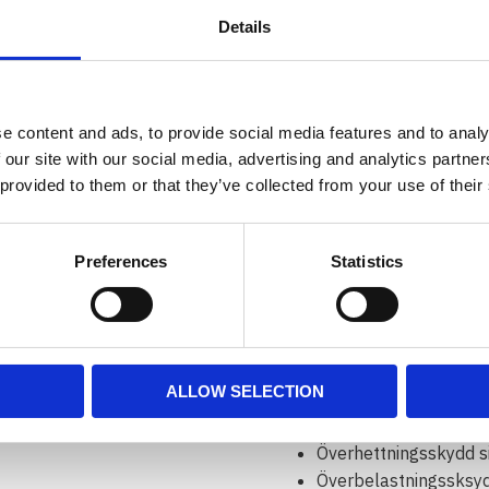
snabbanslutningar till ett 
Details
pumpa till exempel däcken
ÖVRI
e content and ads, to provide social media features and to analy
 our site with our social media, advertising and analytics partn
 provided to them or that they’ve collected from your use of their
Vädertålig väska
Tätad för att motstå
Hård anodiserade cyli
Preferences
Statistics
Teflon-behandlad kolf
Anodiserade infästni
montering upp och n
Kvalitets komponente
ALLOW SELECTION
Tillverkad enbart av 
Överbelstnings ventil
Överhettningsskydd si
Överbelastningssksydd