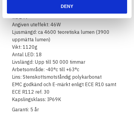
av 6061-typ.
DENY
Strömförbrukning: 4,2 Ampere vid 12V och 2,1A
vid 24V
Angiven uteffekt: 46W
Ljusmängd: ca 4600 teoretiska lumen (3900
uppmätta lumen)
Vikt: 1120g
Antal LED: 18
Livslängd: Upp till 50 000 timmar
Arbetsområde: -40°c till +63°c
Lins: Stenskottsmotståndig polykarbonat
EMC godkänd och E-märkt enligt ECE R10 samt
ECE R112 ref. 30
Kapslingsklass: IP69K
Garanti: 5 år