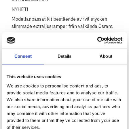
NYHET!
Modellanpassat kit bestående av två stycken
slimmade extraljusramper från välkända Osram.
Här har fokus i utveckling varit att få till så tunt
lamphus som möjligt! Bra ljus med endast 38mm
höjd per ramp är den bland de tunnaste i klassen
Consent
Details
About
och endast 1.1kg/st tung går den att enkelt hänga
direkt mellan ribborna i grillen t.ex.
Många LED ramper på marknaden benämns
This website uses cookies
felaktigt som Osram ramper då det är eller påstås
We use cookies to personalise content and ads, to
sitta Osram lysdioder inuti men det är då inte
provide social media features and to analyse our traffic.
Osram som står bakom produkten till skillnad
We also share information about your use of our site with
från denna premiumprodukt.
our social media, advertising and analytics partners who
may combine it with other information that you’ve
Osram SX500 22" LED ramp använder Osrams
provided to them or that they’ve collected from your use
mycket välarbetade optik baserat på LFR-
of their services.
tekniken (LED Facing Reflektor). Fördelen är att