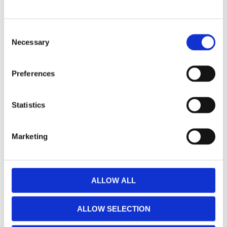
allt ljus från lysdioden slungas iväg på längden
och inget ströljus bildas nära bilen.
Consent
Lamphuset består av ett aluminiumhus av hög
Necessary
Selection
kvalite samt pulverlack och saltmotståndig
behandling. Smart välvd lins framåt utan kanter
Preferences
underlättar avrinning av smuts och snö m.m.
Tätningen är gjord enligt IP69K så tål
Statistics
högtryckstvätt m.m. framifrån och är mycket
fuktmotståndig.
Marketing
Ljusbilden per ramp är en bredare spotkägla på 8
grader som når 370m @ 1 lux eller 740m @ 0,25
lux och är 32m bred @ 1 lux och 73m @ 0,25 lux.
ALLOW ALL
Data:
(Avser 1 st ramp)
ALLOW SELECTION
Lamphuset är tillverkat i pulverlackad aluminium