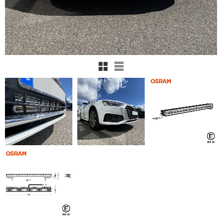
Rutnätsvy
Listvy