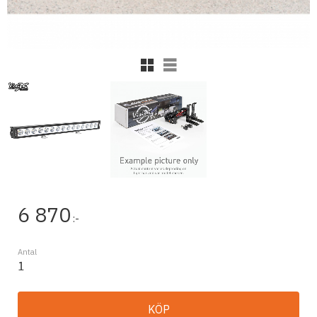
Rutnätsvy
Listvy
6 870
:-
Antal
KÖP