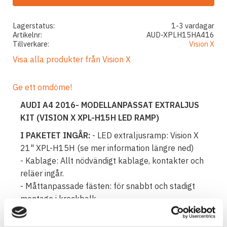
Lagerstatus
1-3 vardagar
Artikelnr
AUD-XPLH15HA416
Tillverkare
Vision X
Visa alla produkter från Vision X
Ge ett omdöme!
AUDI A4 2016- MODELLANPASSAT EXTRALJUS
KIT (VISION X XPL-H15H LED RAMP)
I PAKETET INGÅR:
- LED extraljusramp: Vision X
21" XPL-H15H (se mer information längre ned)
- Kablage: Allt nödvändigt kablage, kontakter och
reläer ingår.
- Måttanpassade fästen: för snabbt och stadigt
montage i krockbalk
- Monteringsanvisning
Vision X XPL Halo, en slimmad LED-ramp för extra