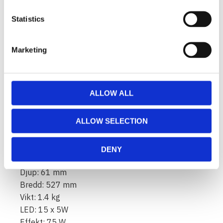
Kapslingsklass IP68/IP69K.
Statistics
Färgtemperatur 6000 Kelvin.
Temperaturtestad att den fungerar -40°C - +80°C.
Reläkablage ingår.
Marketing
Beslag för botten/toppmontering ingår.
För sidomontering, köp sidomonteringskit XPL-
LEM.
ALLOW ALL
Halo-effekt kopplad med egen kabel.
ALLOW SELECTION
Data:
Spänning: 9-32V
Ljusbild: 10° Spot
DENY
Höjd: 52 mm
Djup: 61 mm
Bredd: 527 mm
Vikt: 1.4 kg
LED: 15 x 5W
Effekt: 75 W