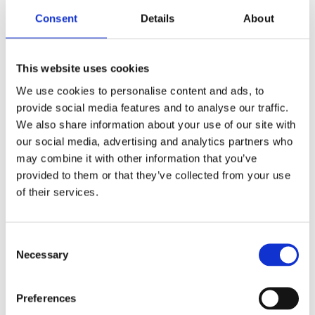
diskret montage på moderna fordon där mycket
Consent
Details
About
ljus önskas utan att ta för mycket plats. XPL Halo
har en enkel rad med samma kraftfulla 5 watts
CREE dioder som PX rampen har, samt en snyggt
This website uses cookies
lysande halo-effekt runt reflektorerna.
We use cookies to personalise content and ads, to
provide social media features and to analyse our traffic.
Egenskaper:
We also share information about your use of our site with
5.5 års funktionsgaranti.
our social media, advertising and analytics partners who
Robust aluminiumhus med kompositgavlar.
may combine it with other information that you’ve
Stenskottsäkert polykarbonatlins.
provided to them or that they’ve collected from your use
Fuktsäker tryckreglerande membranventil.
of their services.
Extra robust konstruktion – tål vibrationer upp till
15.6 Grms.
Consent
Inbyggt EMC filter (CISPR 25) - stör ej bilens
Necessary
Selection
elektroniska system.
Aktiv temperaturkontroll med Prime Drive och
ETM.
Preferences
CE godkänd, RoHS certifierad.