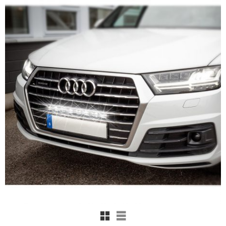
Rutnätsvy
Listvy