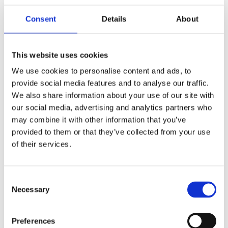
Ge ett omdöme!
Consent
Details
About
VISION X XPL HALO
Vision X XPL Halo, en slimmad LED-ramp för extra
diskret montage på moderna fordon där mycket
This website uses cookies
ljus önskas utan att ta för mycket plats. XPL Halo
We use cookies to personalise content and ads, to
har en enkel rad med samma kraftfulla 5 watts
provide social media features and to analyse our traffic.
CREE dioder som PX rampen har, samt en snyggt
We also share information about your use of our site with
lysande halo-effekt runt reflektorerna.
our social media, advertising and analytics partners who
INKLUDERAT I PAKETET:
may combine it with other information that you’ve
provided to them or that they’ve collected from your use
LED-extraljusramp: 1 st Vision X XPL-H15H
of their services.
Måttanpassade fästen: för snabbt och
stadigt montage i krockbalk
Monteringsanvisning: uppskattad
Consent
installationstid ca 2 timmar
Necessary
Selection
DATA:
Preferences