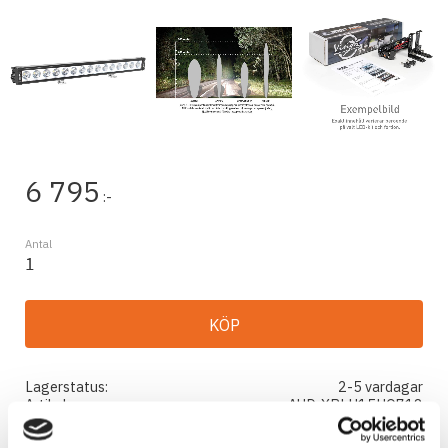
6 795
:-
Antal
KÖP
Lagerstatus
2-5 vardagar
Artikelnr
AUD-XPLH15HQ718