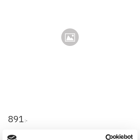
891
:-
Lagerstatus
Utgått