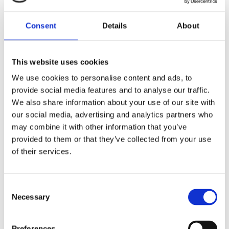
Artikelnr
BER106110
Tillverkare
Bercomac
Consent
Details
About
Visa alla produkter från Bercomac
Ge ett omdöme!
This website uses cookies
Bercomac V-belt BX-55 (48” & 54”)
We use cookies to personalise content and ads, to
provide social media features and to analyse our traffic.
We also share information about your use of our site with
our social media, advertising and analytics partners who
Dela med dig
may combine it with other information that you’ve
Facebook
provided to them or that they’ve collected from your use
of their services.
Omdömen
Consent
Necessary
Selection
Du
Preferences