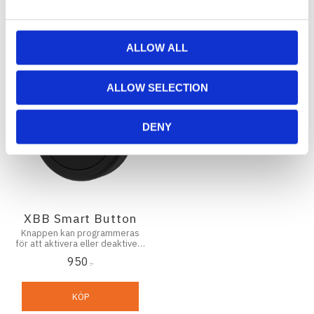
Relaterade produkter
ALLOW ALL
ALLOW SELECTION
DENY
XBB Smart Button
Knappen kan programmeras
för att aktivera eller deaktivera
utgång 1 & 2 på dina
950
PowerUnits
:-
KÖP