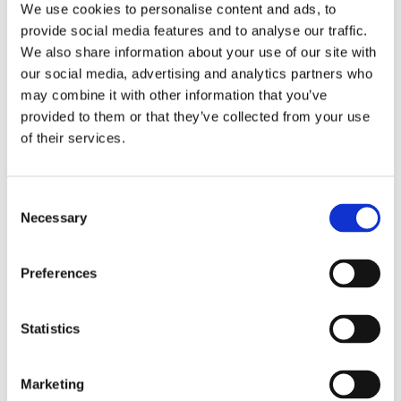
We use cookies to personalise content and ads, to
Monteringsanvisning med en uppskattad
provide social media features and to analyse our traffic.
installationstid på cirka 2 timmar
We also share information about your use of our site with
our social media, advertising and analytics partners who
SPECIFIKATIONER:
may combine it with other information that you’ve
Storlek: 21 tum
provided to them or that they’ve collected from your use
Effekt: 75 W
of their services.
Ljusbild: 10° Spot + 70° ströljus
E-märkt: Ja
Consent
Halo-effekt: Ja
Necessary
Selection
Montage av extraljus på detta fordon kräver
CAN bus-anslutning.
Preferences
Statistics
Dela med dig
Facebook
Marketing