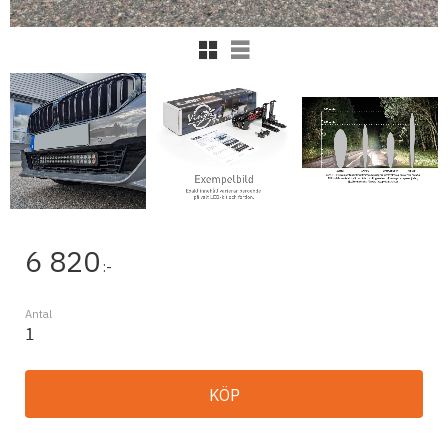
Rutnätsvy
Listvy
6 820
:-
Antal
KÖP