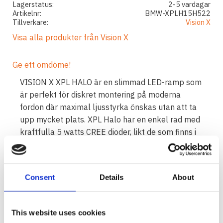
Lagerstatus
2-5 vardagar
Artikelnr
BMW-XPLH15H522
Tillverkare
Vision X
Visa alla produkter från Vision X
Ge ett omdöme!
VISION X XPL HALO är en slimmad LED-ramp som
är perfekt för diskret montering på moderna
fordon där maximal ljusstyrka önskas utan att ta
upp mycket plats. XPL Halo har en enkel rad med
kraftfulla 5 watts CREE dioder, likt de som finns i
PX-rampen, och dessutom har den en stilfullt
lysande halo-effekt runt reflektorerna.
I PAKETET INGÅR:
Consent
Details
About
1 st LED-extraljusramp: Vision X XPL-H15H
Måttanpassade fästen för snabb och säker
This website uses cookies
montering i krockbalken