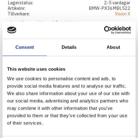
Lagerstatus
2-5 vardagar
Artikelnr
BMW-PX36MBL522
Tillverkare
Vision X
Visa alla produkter från Vision X
Ge ett omdöme!
Consent
Details
About
VISION X XMITTER PRIME EXTREME
Vision X Xmitter Prime Extreme är en extremt tålig
LED-ljusramp med supereffektiva 5W lysdioder
This website uses cookies
som ger ett riktigt kraftfullt ljus. Prime Xtreme
We use cookies to personalise content and ads, to
levererar flest lumen per centimeter ramp, med
provide social media features and to analyse our traffic.
otroligt mycket ljus ur en liten enhet. Detta är
We also share information about your use of our site with
Black Edition-versionen av denna ramp, med en
our social media, advertising and analytics partners who
svart bakgrund som maskerar LED-rampen
may combine it with other information that you’ve
ytterligare.
provided to them or that they’ve collected from your use
of their services.
INKLUDERAT I PAKETET: