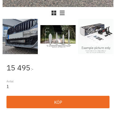
Rutnätsvy
Listvy
15 495
:-
Antal
KÖP