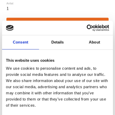
Antal
KÖP
Lagerstatus
2-5 vardagar
Consent
Details
About
Artikelnr
83085
Tillverkare
Warn
Visa alla produkter från Warn
This website uses cookies
We use cookies to personalise content and ads, to
Ge ett omdöme!
provide social media features and to analyse our traffic.
CONTACTOR KIT
We also share information about your use of our site with
our social media, advertising and analytics partners who
24V WARN
may combine it with other information that you’ve
provided to them or that they’ve collected from your use
of their services.