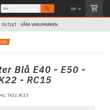
OUTLET
VÅRA VARUMÄRKEN
SERS
ter Blå E40 - E50 -
TK22 - RC15
LD41, TK22, RC15