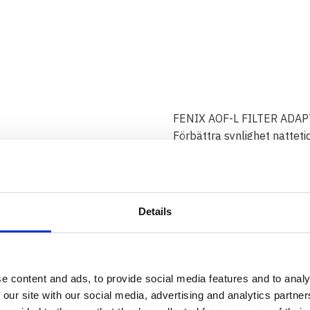
FENIX AOF-L FILTER ADAPT
Förbättra synlighet nattet
filter linser.
Den
röda
linsen bevarar m
och djur ser dåligt i det rö
Den
gröna
linsen ger bästa
Details
ljusintensiteten, kartläsning
Den
blåa
linsen gör dig min
jakt.
e content and ads, to provide social media features and to analy
Slitstark med en anti-slipp
 our site with our social media, advertising and analytics partn
och spårning.