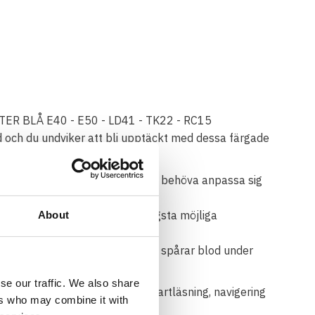
ER BLÅ E40 - E50 - LD41 - TK22 - RC15
id och du undviker att bli upptäckt med dessa färgade
örkerseende så att ögonen inte behöva anpassa sig
da färgspektrat.
 synlighet i skogen med den lägsta möjliga
About
 etc.
dre synlig för IR-utrustning och spårar blod under
se our traffic. We also share
 grepp och linserna förbättrar kartläsning, navigering
ers who may combine it with