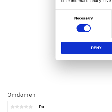
other information that you’ve
Consent
Necessary
Selection
DENY
Omdömen
Du