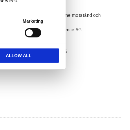
 services.
ntireflexbehandling som ger värme motstånd och
Marketing
s
t skapad av Bayer Material Science AG
rt
E40 - E50 - LD41 - TK22 - RC15
ALLOW ALL