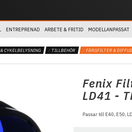
L
ENTREPRENAD
ARBETE & FRITID
MODELLANPASSAT
 & CYKELBELYSNING
TILLBEHÖR
FÄRGFILTER & DIFFU
Fenix Fil
LD41 - 
Passar till E40, E50, 