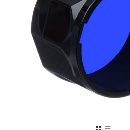
Rutnätsvy
Listvy