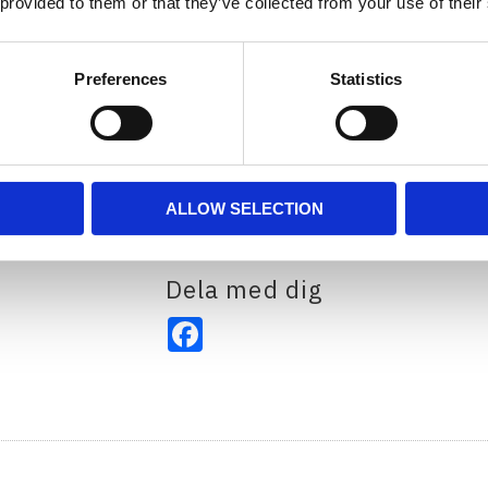
 provided to them or that they’ve collected from your use of their
Funktioner:
Ultra-klar glas lins med a
Preferences
Statistics
maximalt penetrerande lju
Tillverkad av PC 2805 plas
Tryck-och motståndstålig
Lätt att fästa, lätt att ta bo
AOF-L är kompatibel med: 
ALLOW SELECTION
Dela med dig
Facebook