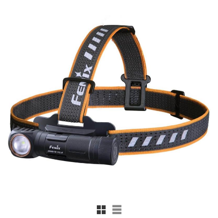
Rutnätsvy
Listvy