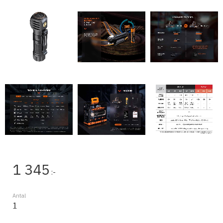
1 345
:-
Antal