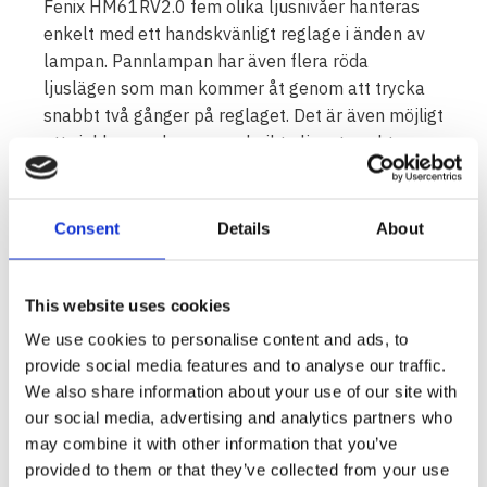
Fenix HM61RV2.0 fem olika ljusnivåer hanteras
enkelt med ett handskvänligt reglage i änden av
lampan. Pannlampan har även flera röda
ljuslägen som man kommer åt genom att trycka
snabbt två gånger på reglaget. Det är även möjligt
att vinkla pannlampan och rikta ljuset exakt som
man vill ha det med en hand.
Fenix HM61RV2.0 kan användas som en rätvinklig
Consent
Details
About
ficklampa om den tas bort från pannbandet, med
en magentisk bas och en bältesklämma för
fortsatt handsfree-användning. Det inkluderade
This website uses cookies
18650 högkapacitetsbatteriet har en batteritid på
We use cookies to personalise content and ads, to
upp till 300 timmar i eco-läge och det laddas
provide social media features and to analyse our traffic.
smidigt med inkluderad magnetisk laddningskabel.
We also share information about your use of our site with
Fenix HM61RV2.0 är damm- och vattentät med
our social media, advertising and analytics partners who
IP68-klassning. Med en kropp av slitstark A6061-
may combine it with other information that you’ve
T6 flygplansaluminium klarar den fall upp till 2
provided to them or that they’ve collected from your use