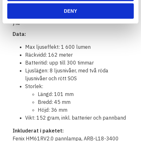
Tillverkad av slitstark A6061-T6 aluminium
DENY
Premium typ HAIII hårdanodiserad antinötande
yta
Data:
Max ljuseffekt: 1 600 lumen
Räckvidd: 162 meter
Batteritid: upp till 300 timmar
Ljuslägen: 8 ljusnivåer, med två röda
ljusnivåer och rött SOS
Storlek:
Längd: 101 mm
Bredd: 45 mm
Höjd: 36 mm
Vikt: 152 gram, inkl. batterier och pannband
Inkluderat i paketet:
Fenix HM61RV2.0 pannlampa, ARB-L18-3400