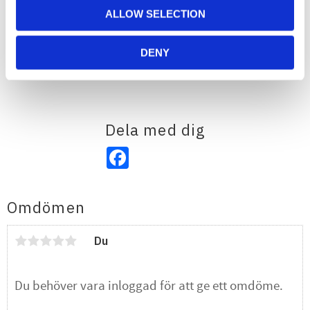
LED: Cree XM-L2 (T6) neutralt vita LED med
ALLOW SELECTION
en livslängd på 50.000 timmar
Mått: 81mm (längd) x 25.4mm (diameter)
DENY
Vikt: 48-grams vikt
Dela med dig
Facebook
Omdömen
Du