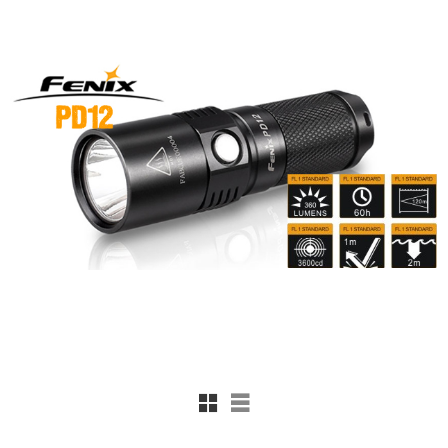
Rutnätsvy
Listvy