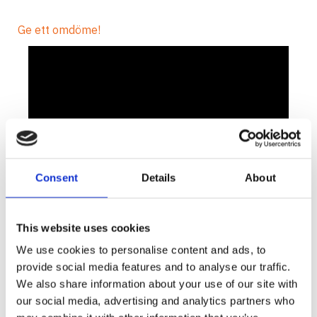
Ge ett omdöme!
Consent
Details
About
Fenix
PD12
ficklampa genererar 360 lumen på
max effekt i så pass litet format att du lätt kan ha
This website uses cookies
med dig den varje dag i fickan, väskan m.m. Tre
We use cookies to personalise content and ads, to
ljusnivåer och ett burst-läge som styrs på sido-
provide social media features and to analyse our traffic.
brytaren. PD12 är pålitlig, tålig, ANSI - rankad och
We also share information about your use of our site with
endast ett enda CR123A batteri behövs för att
our social media, advertising and analytics partners who
Fenix PD12 ska ge kraft där det behövs.