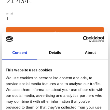
21 434
:-
Antal
KÖP
Lagerstatus
Beställningsvara
Consent
Details
About
Artikelnr
TAD110
Tillverkare
ARB
Visa alla produkter från ARB
This website uses cookies
We use cookies to personalise content and ads, to
Ge ett omdöme!
provide social media features and to analyse our traffic.
Long Range Tank för Ford Ranger & Mazda BT50
We also share information about your use of our site with
Plasttank
our social media, advertising and analytics partners who
140L Diesel
may combine it with other information that you’ve
provided to them or that they’ve collected from your use