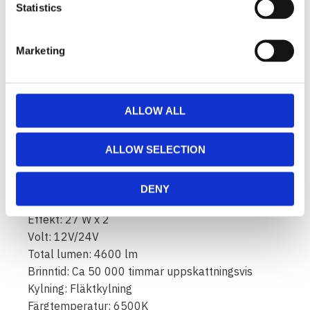
Maximerad ljuseffekt baserad på IPF:s
Statistics
ackumulerade kunskap och nyckelteknologi
Förbättrat lumenunderhåll bevarar LED-lampans
Marketing
initiala ljusstyrka och ljusstyrka
Säkerställer tillförlitlighet och förbättrad sikt på
vägen vid nattkörning
Erbjuder en korrekt ljusbild med stark belysning
ALLOW ALL
Replikerar verkligen placeringen av
halogenfilament
ALLOW SELECTION
Data:
Sockel: H11
DENY
Antal lampor: 2 st
Effekt: 27 W x 2
Volt: 12V/24V
Total lumen: 4600 lm
Brinntid: Ca 50 000 timmar uppskattningsvis
Kylning: Fläktkylning
Färgtemperatur: 6500K