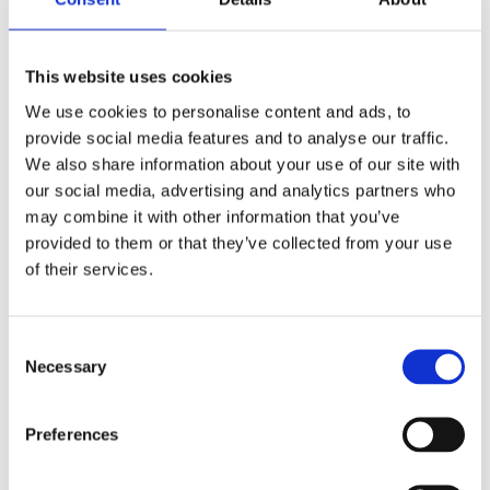
vitare och behagligare sken med en mer naturlig
färgtemperatur likt dagsljus.
Dessa LED-lampor bländar inte likt många
This website uses cookies
billigare LED- eller Xenonkonverteringar.
We use cookies to personalise content and ads, to
Ljusbilden är exakt och precis utan stickljus och
provide social media features and to analyse our traffic.
klarar en ljusprovare. En rejäl säkerhetshöjare
We also share information about your use of our site with
som inte utsätter dina medtrafikanter för fara.
our social media, advertising and analytics partners who
Om IPF:
may combine it with other information that you’ve
Japanska IPF är mästare på att bygga lampor,
provided to them or that they’ve collected from your use
reflektorer och extraljus med exakt och precis
of their services.
ljusbild. IPF är Japans motsvarighet till Hella, med
lång historik inom rallyvärlden. De har även byggt
Consent
originallyktor åt japanska biltillverkare. Kvalitet
Necessary
Selection
och prestanda är som alltid på topp.
Egenskaper:
Preferences
Förbättrad vägsikt för avstånd och bredd utan
förlust av LED-ljus