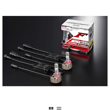
Rutnätsvy
Listvy