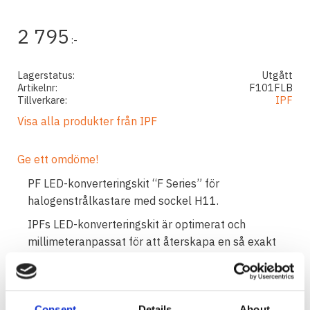
2 795
:-
Lagerstatus
Utgått
Artikelnr
F101FLB
Tillverkare
IPF
Visa alla produkter från IPF
Ge ett omdöme!
PF LED-konverteringskit “F Series” för
halogenstrålkastare med sockel H11.
IPFs LED-konverteringskit är optimerat och
millimeteranpassat för att återskapa en så exakt
ljusbild som möjligt ur en halogenreflektor. Till
skillnad från en halogenlampa så kommer ljuset
ur dessa LED-lampor att ge ett mycket skarpare,
Consent
Details
About