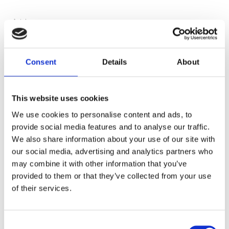
Antal
KÖP
Consent
Details
About
Lagerstatus
10 st i lager
This website uses cookies
Artikelnr
241600
We use cookies to personalise content and ads, to
provide social media features and to analyse our traffic.
Ge ett omdöme!
We also share information about your use of our site with
IPF Halogen H3 160W 24V
our social media, advertising and analytics partners who
may combine it with other information that you’ve
provided to them or that they’ve collected from your use
of their services.
Dela med dig
Facebook
Consent