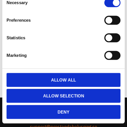
Necessary
Selection
Omdömen
Preferences
Du
Statistics
Marketing
Bli den första att lämna ett omdöme.
ALLOW ALL
ALLOW SELECTION
DENY
Kontakta Oss
support@prestandabelysning.se