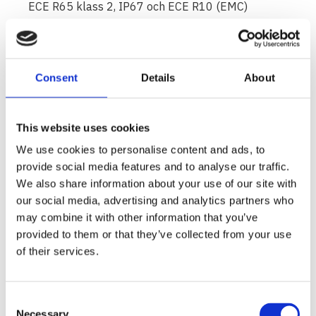
ECE R65 klass 2, IP67 och ECE R10 (EMC)
godkänd
Tenknisk data:
Consent
Details
About
Lins: Polykarbonat (dubbla linser)
Hus: Formgjuten aluminium, svart pulverlackering
This website uses cookies
Färg lysdiod: Gul/Gul
We use cookies to personalise content and ads, to
provide social media features and to analyse our traffic.
Färg lins: Klar
We also share information about your use of our site with
Lysdioder: 8+8 LED
our social media, advertising and analytics partners who
may combine it with other information that you’ve
Kabel: 2 m
provided to them or that they’ve collected from your use
Montering: Utanpåliggande
of their services.
Spänning: 10-30V
Strömförbrukning: 1,3A topp @ 13,8V per 8LED
Consent
(eller 18W per 8LED) 0,65A topp @ 27,6V per
Necessary