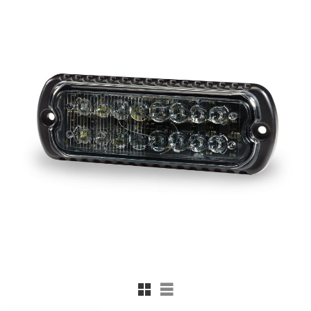
Rutnätsvy
Listvy