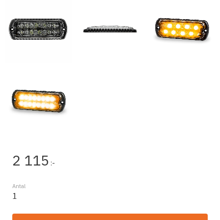
2 115
:-
Antal