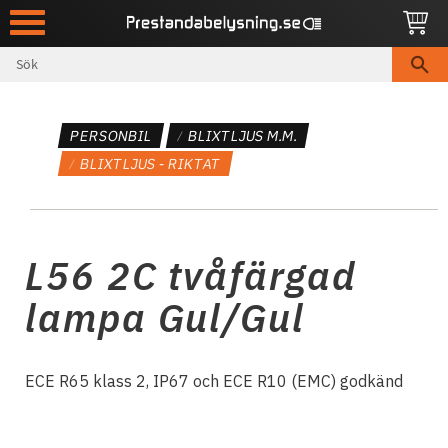
Meny
PERSONBIL
BLIXTLJUS M.M.
BLIXTLJUS - RIKTAT
L56 2C tvåfärgad
lampa Gul/Gul
ECE R65 klass 2, IP67 och ECE R10 (EMC) godkänd