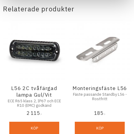
Relaterade produkter
L56 2C tvåfärgad
Monteringsfäste L56
lampa Gul/Vit
Fäste passande Standby L56 -
Rostfritt
ECE R65 klass 2, IP67 och ECE
R10 (EMC) godkänd
2 115
185
:-
:-
KÖP
KÖP