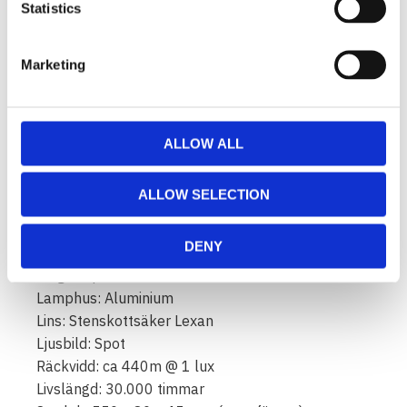
Statistics
och sedan plockas sidobulten ut inifrån. Kablage,
strömbrytare, reläer m.m. ingår.
Marketing
Data:
Lumen: 7500
LED styrka totalt: 100W
Antal LED: 20 st. 5W LED
ALLOW ALL
Verklig förbrukning: 73W
Strömförbrukning: 6,10A vid 12V (3,05A vid 24V)
ALLOW SELECTION
Kontakt: Deutsch med kabel (reläkablage ingår)
Spänning: 9-36V
DENY
Klassning: IP68 & IP69K
Färgtemperatur: 6500 K
Lamphus: Aluminium
Lins: Stenskottsäker Lexan
Ljusbild: Spot
Räckvidd: ca 440m @ 1 lux
Livslängd: 30.000 timmar