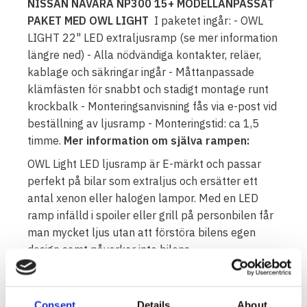
NISSAN NAVARA NP300 15+ MODELLANPASSAT
PAKET MED OWL LIGHT
I paketet ingår: - OWL
LIGHT 22" LED extraljusramp (se mer information
längre ned) - Alla nödvändiga kontakter, reläer,
kablage och säkringar ingår - Måttanpassade
klämfästen för snabbt och stadigt montage runt
krockbalk - Monteringsanvisning fås via e-post vid
beställning av ljusramp - Monteringstid: ca 1,5
timme.
Mer information om själva rampen:
OWL Light LED ljusramp är E-märkt och passar
perfekt på bilar som extraljus och ersätter ett
antal xenon eller halogen lampor. Med en LED
ramp infälld i spoiler eller grill på personbilen får
man mycket ljus utan att förstöra bilens egen
design samt påverkar inte bilens
bränsleförbrukning. Lång livslängd och låg
strömförbrukning tallar ytterligare för montage av
en LED ramp i stället för ett traditionellt montage
Consent
Details
About