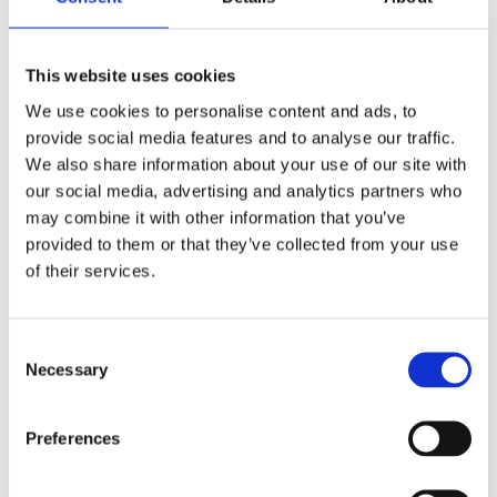
av extraljus. OWL Light rampen på 100W har en
ljusbild som motsvarar "spot" vilket lyser relativt
långt och koncentrerat vilket kompletterar bilens
This website uses cookies
original ljus på ett bra och effektivt sätt. Längden
We use cookies to personalise content and ads, to
på 22" tum motsvarar ungefär längden på bilens
provide social media features and to analyse our traffic.
nummerskylt och monteras med fördel under
We also share information about your use of our site with
eller ovan skylten för ett snyggt och diskret
our social media, advertising and analytics partners who
montage. Rampen är slimmad och endast 46 mm
may combine it with other information that you’ve
hög vilket gör att den passar på de flesta fordon
provided to them or that they’ve collected from your use
på marknaden.
2 olika fästen medföljer:
of their services.
Montaget sker enkelt via fästen som sitter i änden
på rampen eller via de som löper i skena på
Consent
undersidan rampen. Dessa är lämpliga för
Necessary
Selection
universella monteringen eller takmontage m.m. Är
rampen inkluderat i ett modellanpassat paket så
används i regel fästena som löper i skena.
Preferences
Bultarna för sidomontering tas då att ta bort
genom att lossa de 2 insexbultarna på framsidan