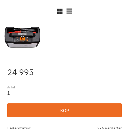
Rutnätsvy
Listvy
24 995
:-
Antal
KÖP
Lagerstatus
2-5 vardagar