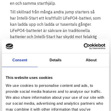
en och samma starthjälp.
Till skillnad från många andra jump starters så
har Intelli-Start ett kraftfullt LiFePO4-batteri, som
kan ladda upp och ladda ur tusentals gånger.
LiFePO4-batteriet är säkrare än traditionella
batterier och Intelli-Start har skydd mot felaktig
polaritet, överladdning och överhettning.
Projecta Intelli-Start kan även användas för att
ladda upp mobiltelefoner och andra enheter med
Consent
Details
About
USB-anslutning. Starthjälpen har likaså en
inbyggd ficklampa, som enkelt aktiveras med en
knapp. Om batteriet i Intelli-Start används för
This website uses cookies
andra ändamål än hjälpstart så kan enheten
We use cookies to personalise content and ads, to
laddas via USB.
provide social media features and to analyse our traffic.
De större modellerna av Projecta Intelli-Start har
We also share information about your use of our site with
en färgskärm, där bl a batteristyrka och
our social media, advertising and analytics partners who
instruktioner för starthjälpen visas. Vissa modeller
may combine it with other information that you’ve