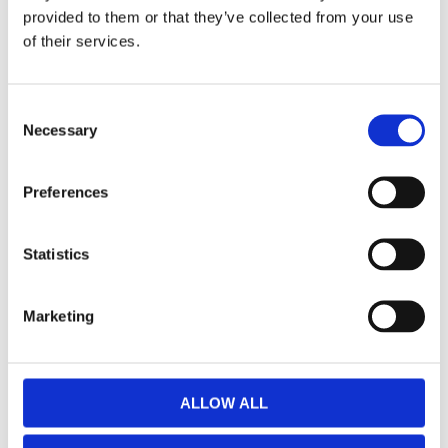
provided to them or that they’ve collected from your use
inkluderar även en laddningsplatta. När Intelli-
of their services.
Start används som starthjälp så behöver batteriet
inte laddas, tack vare RTT, men batteriets
livslängd kan förlängas på de större modellerna
Consent
med underhållsladdning. Batteriet håller i regel sin
Necessary
Selection
laddning i ett år.
Projecta Intelli-Start är en tuff och tålig starthjälp,
Preferences
av högsta kvalitet, som alltid är till hjälp när det
behövs.
Statistics
Egenskaper:
Säker användning med tydliga reglage och
Marketing
skyddsfunktioner
Tålig enhet med IP-klassning och hög
kvalitet
ALLOW ALL
Litium-jon-batteri som återställs på 40
sekunder efter starthjälp