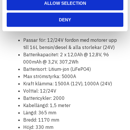
Kan användas för att ladda mobiler, med
ALLOW SELECTION
inbyggd ficklampa
Olika storlekar för alla typer av fordon
DENY
Data:
Passar för: 12/24V fordon med motorer upp
till 16L bensin/diesel & alla storlekar (24V)
Batterikapacitet: 2 x 12,0Ah @ 12,8V, 96
000mAh @ 3,2V, 307,2Wh
Batterisort: Litium-jon (LiFePO4)
Max strömstyrka: 5000A
Kraft klämma: 1500A (12V), 1000A (24V)
Volttal: 12/24V
Battericykler: 2000
Kabellängd: 1,5 meter
Längd: 365 mm
Bredd: 1170 mm
Höjd: 330 mm