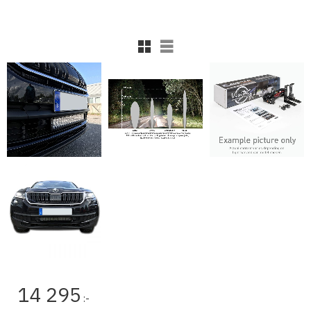
Rutnätsvy
Listvy
14 295
:-