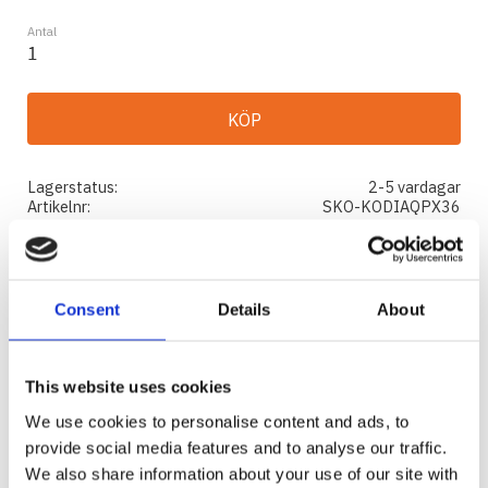
Antal
KÖP
Lagerstatus
2-5 vardagar
Artikelnr
SKO-KODIAQPX36
Tillverkare
Vision X
Visa alla produkter från Vision X
Consent
Details
About
Ge ett omdöme!
VISION X XMITTER PRIME EXTREME
This website uses cookies
Vision X Xmitter Prime Extreme är en extremt tålig
LED-ljusramp med supereffektiva 5W lysdioder
We use cookies to personalise content and ads, to
provide social media features and to analyse our traffic.
som ger ett riktigt kraftfullt ljus. Prime Xtreme
We also share information about your use of our site with
levererar flest lumen per centimeter ramp, med