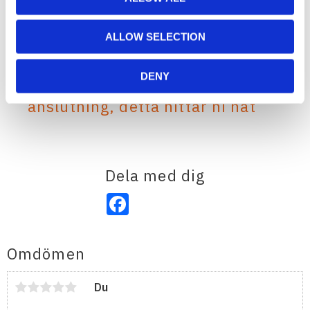
ALLOW SELECTION
Montage av extraljus på detta
DENY
fordon kräver CAN bus-
anslutning, detta hittar ni hät
Dela med dig
Facebook
Omdömen
Du