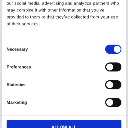
our social media, advertising and analytics partners who
otroligt mycket ljus ur en liten enhet. Detta är
may combine it with other information that you’ve
Black Edition-versionen av denna ramp, med en
provided to them or that they’ve collected from your use
svart bakgrund som maskerar LED-rampen
of their services.
ytterligare.
INKLUDERAT I PAKETET:
Consent
LED-extraljusramp: 1 st Vision X PX36M12,
Necessary
Selection
Black Edition
Måttanpassade fästen: för snabbt och
Preferences
stadigt montage i krockbalk
Monteringsanvisning: uppskattad
installationstid ca 2 timmar
Statistics
DATA:
Marketing
Storlek: 21″
Effekt: 180 W
Ljusbild: 25° Flood + 10° Spot
ALLOW ALL
E-märkt: Ja