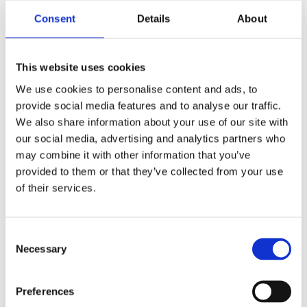
Data:
Consent
Details
About
E-märkt
Lamphus: Robust aluminium
This website uses cookies
Spänning: OBS! 12V endast för högsta EMC
klassning, CISPR25,5.
We use cookies to personalise content and ads, to
Strömförbrukning: 15 Amp vid 12V
provide social media features and to analyse our traffic.
IP-klass: IP68 och IP69K
We also share information about your use of our site with
Vibrationsklass: 15.6Grms
our social media, advertising and analytics partners who
Arbetstemperatur: -40°C – +80°C
may combine it with other information that you’ve
Höjd: 75mm utan fäste
provided to them or that they’ve collected from your use
of their services.
Djup: 85mm
Bredd: 525mm
Lins: Polykarbonat
Consent
Watt: 180W
Necessary
Selection
LED: 36 st. x 5W
Råa lumen: 19 008 lm
Effektiva lumen: 13 320 lm
Preferences