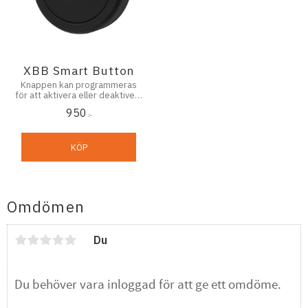
XBB Smart Button
Knappen kan programmeras
för att aktivera eller deaktivera
utgång 1 & 2 på dina
950
PowerUnits
:-
KÖP
Omdömen
Du