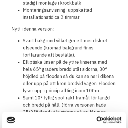
stadigt montage i krockbalk
Monteringsanvisning: uppskattad
installationstid ca 2 timmar
Nytt i denna version:
Svart bakgrund vilket ger ett mer diskret
utseende (kromad bakgrund finns
fortfarande att beställa).
Elliptiska linser på de yttre linserna med
hela 65° graders bredd utåt sidorna, 30°
höjdled på flooden så du kan se ner i dikena
eller upp på ett krön bredvid vägen. Flooden
lyser upp i princip allting inom 100m.
Samt 10° fyllig spot rakt framåt för längd
och bredd på håll. (förra versionen hade
25/25° flood utåt sidorna så nu får man
bredare och plattare sidoljus).