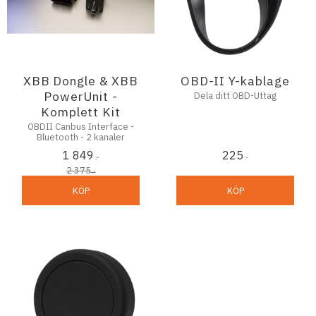
XBB Dongle & XBB
OBD-II Y-kablage
PowerUnit -
Dela ditt OBD-Uttag
Komplett Kit
OBDII Canbus Interface -
Bluetooth - 2 kanaler
1 849
225
:-
:-
2 375
:-
KÖP
KÖP