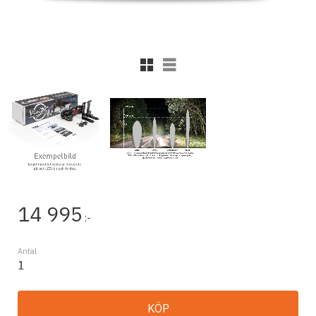
Rutnätsvy
Listvy
14 995
:-
Antal
KÖP