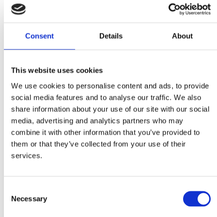
KÖP
Consent
Details
About
Lagerstatus
2-5 vardagar
Artikelnr
201062
This website uses cookies
Ge ett omdöme!
We use cookies to personalise content and ads, to provide
Monteringsplatta för säker och enkel installation
social media features and to analyse our traffic. We also
av vinsch på en trailer eller bil. Vinschen monteras
share information about your use of our site with our social
med M10 försänkta bultar (inkluderas) och
media, advertising and analytics partners who may
plattan har ett hål för montage av linstyrare (köps
combine it with other information that you’ve provided to
separat).
them or that they’ve collected from your use of their
services.
Denna monteringsplatta passar för WARN VR Evo
och Zeon vinschar.
Data:
Consent
Necessary
Selection
Mått: 190mm x 360 mm