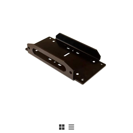
Rutnätsvy
Listvy