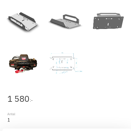
1 580
:-
Antal