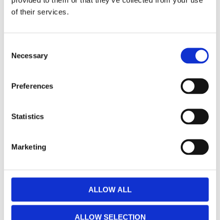
of their services.
Consent
Självklart har XPL den nya ytbehandlingen som
Necessary
Selection
alla Vision X har numera som är väldigt
korrisionsmotståndig samt alla gjutna
aluminiumdelar är utbytta mot komposit för att
Preferences
klara vårt tuffa klimat med salt och blästring.
Glaset är stenskotttåligt samt UV filtrerat för att
Statistics
hålla sig fräscht och helt i många mil. Rampen är
skaktestad och dämpad invändigt för klara
vibrationer upp till 21 G krafter RMS och huset är
Marketing
förseglat / inkapslat enligt IP67 samt IP69K med
åldersbeständig silikon som tätning fram samt
med ett Gore-tex membran för att förhindra
ALLOW ALL
kondens så den skall klara automatisk biltvätt
och snabba temperaturväxlingar. Svårslagen
ALLOW SELECTION
kvalité, bra ljus samt 5,5 års funktionsgaranti gör