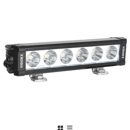
Rutnätsvy
Listvy