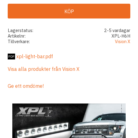
KÖP
Lagerstatus
2-5 vardagar
Artikelnr
XPL-H6H
Tillverkare
Vision X
xpl-light-bar.pdf
Visa alla produkter från Vision X
Ge ett omdöme!