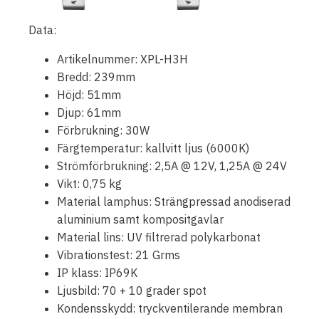
Data:
Artikelnummer: XPL-H3H
Bredd: 239mm
Höjd: 51mm
Djup: 61mm
Förbrukning: 30W
Färgtemperatur: kallvitt ljus (6000K)
Strömförbrukning: 2,5A @ 12V, 1,25A @ 24V
Vikt: 0,75 kg
Material lamphus: Strängpressad anodiserad
aluminium samt kompositgavlar
Material lins: UV filtrerad polykarbonat
Vibrationstest: 21 Grms
IP klass: IP69K
Ljusbild: 70 + 10 grader spot
Kondensskydd: tryckventilerande membran