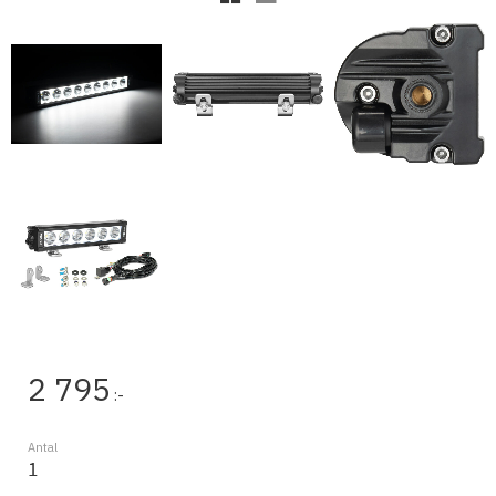
2 795
:-
Antal