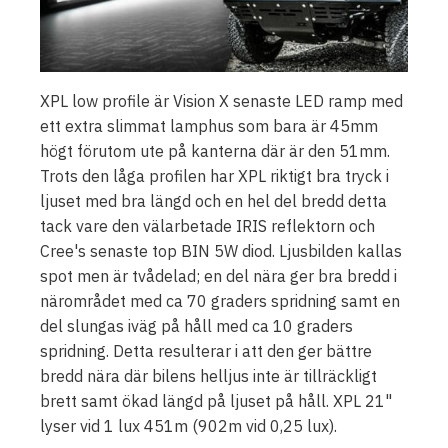
XPL low profile är Vision X senaste LED ramp med
ett extra slimmat lamphus som bara är 45mm
högt förutom ute på kanterna där är den 51mm.
Trots den låga profilen har XPL riktigt bra tryck i
ljuset med bra längd och en hel del bredd detta
tack vare den välarbetade IRIS reflektorn och
Cree's senaste top BIN 5W diod. Ljusbilden kallas
spot men är tvådelad; en del nära ger bra bredd i
närområdet med ca 70 graders spridning samt en
del slungas iväg på håll med ca 10 graders
spridning. Detta resulterar i att den ger bättre
bredd nära där bilens helljus inte är tillräckligt
brett samt ökad längd på ljuset på håll. XPL 21"
lyser vid 1 lux 451m (902m vid 0,25 lux).