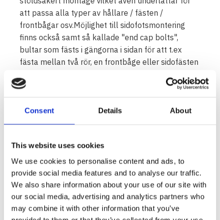
stöldsäkert montage vilket även underlättar för
att passa alla typer av hållare / fästen /
frontbågar osv.Möjlighet till sidofotsmontering
finns också samt så kallade "end cap bolts",
bultar som fästs i gängorna i sidan för att t.ex
fästa mellan två rör, en frontbåge eller sidofästen
eller fötterna i skena inte kan fästa.
Vision X XPL finns i storlekarna: 6" / 9,5" / 13" /
21" / 32" / 40" och 51"
Consent
Details
About
This website uses cookies
We use cookies to personalise content and ads, to
provide social media features and to analyse our traffic.
We also share information about your use of our site with
our social media, advertising and analytics partners who
may combine it with other information that you’ve
provided to them or that they’ve collected from your use