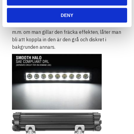
denna ramp till ett tryggt och säkert val!
DENY
Halo - Bakgrundsbelysning finns som tillval på
varje XPL som kan kopplas till t.ex positionsljus
m.m. om man gillar den fräcka effekten, låter man
bli att koppla in den är den grå och diskret i
bakgrunden annars.