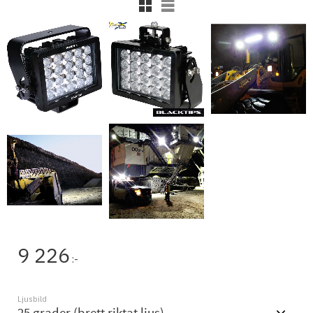
Rutnätsvy
Listvy
9 226
:-
Ljusbild