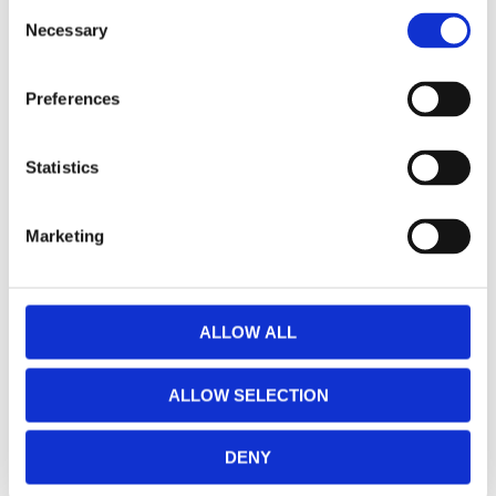
Consent
monterade på utsatta ställen.
Necessary
Selection
Preferences
Data:
Lamphuset är tillverkat i 4.5mm
Statistics
pulverlackat stål
Strömförbrukning: 5.83 Amp vid 24V DC
Marketing
Vikt: 4.5kg
Bultstorlek: M12
Färgtemperatur: 5 700 Kelvin
Ingångsspänning: 11 - 56VDC
ALLOW ALL
LED Typ: Cree XP-L
IP klass: IP69K
ALLOW SELECTION
Dammtät och vattensäker: 3m
Vibrationsklass: 21.2 GRMS
DENY
Kontakt: Deutsch DT04-2