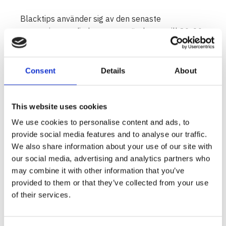
Blacktips använder sig av den senaste
generationens dioder som ger ända upp till 80-90
lumen per watt vilket är den högsta effektivitet
som går att uppnå vad gäller LED belysning. Det
ger ett enormt ljus som är oslagbart vad gäller
Consent
Details
About
annan belysning i samma storlek. Tänd upp en
Blacktips lampa så förstår du garanterat vad vi
This website uses cookies
pratar om.
We use cookies to personalise content and ads, to
Med många infästnings möjligheter i lampan
provide social media features and to analyse our traffic.
(medföljande fästen går att flytta runt på lampan)
We also share information about your use of our site with
ökar möjligheten för att lampan ska passa i en
our social media, advertising and analytics partners who
större mängd applikationer. IP-69K klassning och
may combine it with other information that you’ve
EMC CISPR 25 klass 1 ser till att Blacktips inte tar
provided to them or that they’ve collected from your use
in fukt samt inte ger radiostörningar även på
of their services.
fordon och maskiner med känslig utrustning. Med
21,2 Grms vibrationsrating hanterar Blacktips
vibrationer utan problem även när de sitter