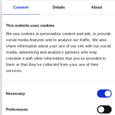
kan synkroniseras mellan flera enheter.
Consent
Details
About
Med en innovativ design och klassledande
funktioner är Aerotech en revolution på
marknaden för LED-blixtljus.
This website uses cookies
Detta är en förstärkt version av Aerotech LED-
We use cookies to personalise content and ads, to provide
blixtljus, Heavy Duty. Den är lite större och
social media features and to analyse our traffic. We also
starkare än motsvarande vanliga Aerotech-
share information about your use of our site with our social
modell. Aerotech Heavy Duty har bl a en lampbas
media, advertising and analytics partners who may
av formgjuten aluminium, med förstärkt försegling
combine it with other information that you’ve provided to
mellan lins och bas samt militär
them or that they’ve collected from your use of their
vibrationsklassning enligt MIL-STD-810G.
services.
Högre synlighet
Den unika formen och
Consent
Necessary
precisionskonstruerade optiken hos
Selection
Aerotech LED-blixtljus ger oöverträffad sikt,
även dagtid.
Preferences
Extra hållbar