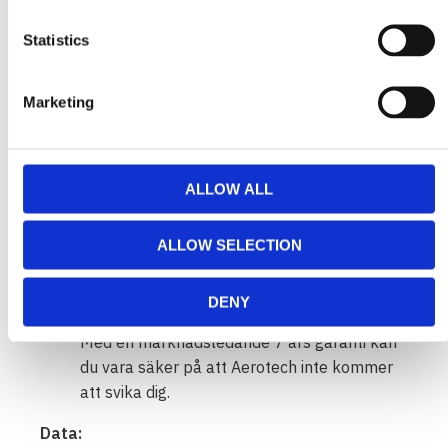
Designad, konstruerad och testad i
Statistics
Australien för ultimat hållbarhet, Aerotech
kommer att stå emot allt du kan kasta på
den.
Marketing
Anpassningsbar
Med tre olika storlekar och fem
monteringsalternativ finns det en Aerotech
ALLOW ALL
LED-blixtljuslösning för alla applikationer.
Innovativ form
Blixtljusets unika form ökar inte bara dess
ALLOW SELECTION
synlighet, den ger även ett lägre
luftmotstånd och minskat vindljud.
DENY
Pålitligt
Med en marknadsledande 7 års garanti kan
du vara säker på att Aerotech inte kommer
att svika dig.
Data: