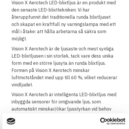
Vision X Aerotech LED-blixtljus är en produkt med
den senaste LED-blixttekniken. Vi har
återuppfunnit det traditionella runda blixtljuset
och skapat en kraftfull ny varningslampa med ett
mål i åtake: att hålla arbetarna så säkra som
möjligt.
Vision X Aerotech är de ljusaste och mest synliga
LED-blixtljusen i sin storlek, tack vare dess unika
form med en större ljusyta än runda blixtljus.
Formen på Vision X Aerotech minskar
luftmotståndet med upp till 60 %, vilket reducerar
vindljudet.
Vision X Aerotech är intelligenta LED-blixtljus med
inbyggda sensorer för omgivande ljus, som
automatiskt minskar/ökar ljusstyrkan vid behov
(kan inaktiveras). LED-blixtljusen har stöd för fyra
olika roterings/blixtmönster, där roteringsljuset