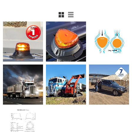
Rutnätsvy
Listvy