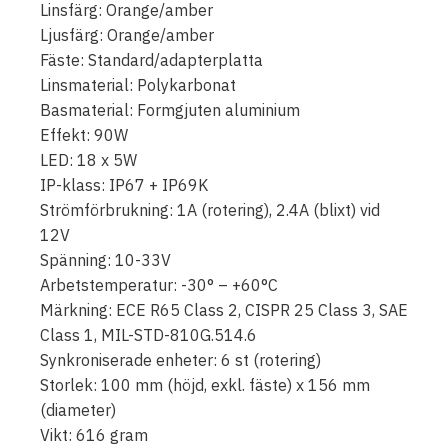
Linsfärg: Orange/amber
Ljusfärg: Orange/amber
Fäste: Standard/adapterplatta
Linsmaterial: Polykarbonat
Basmaterial: Formgjuten aluminium
Effekt: 90W
LED: 18 x 5W
IP-klass: IP67 + IP69K
Strömförbrukning: 1A (rotering), 2.4A (blixt) vid
12V
Spänning: 10-33V
Arbetstemperatur: -30° – +60°C
Märkning: ECE R65 Class 2, CISPR 25 Class 3, SAE
Class 1, MIL-STD-810G.514.6
Synkroniserade enheter: 6 st (rotering)
Storlek: 100 mm (höjd, exkl. fäste) x 156 mm
(diameter)
Vikt: 616 gram