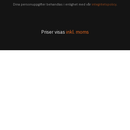
Dina personuppgifter behandlas i enlighet med vår
integritetspolicy
.
Priser visas
inkl. moms