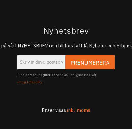
Nyhetsbrev
på vårt NYHETSBREV och bli först att få Nyheter och Erbjuda
PRENUMERERA
Dina personuppgifter behandlas i enlighet med vår
integritetspolicy
.
Priser visas
inkl. moms