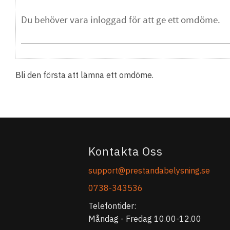
Bli den första att lämna ett omdöme.
Kontakta Oss
support@prestandabelysning.se
0738-343536
Telefontider:
Måndag - Fredag 10.00-12.00