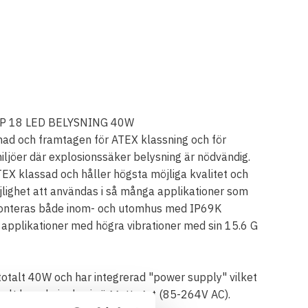
XP 18 LED BELYSNING 40W
gnad och framtagen för ATEX klassning och för
miljöer där explosionssäker belysning är nödvändig.
EX klassad och håller högsta möjliga kvalitet och
lighet att användas i så många applikationer som
monteras både inom- och utomhus med IP69K
 applikationer med högra vibrationer med sin 15.6 G
otalt 40W och har integrerad "power supply" vilket
nkelt koppla in den i vägguttaget (85-264V AC).