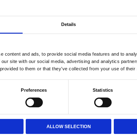
Data:
ATEX certifikat: Zone
komplett lista).
Details
Lamphus: 6061 alum
Fäste: 360° graders ju
Kablage: Plug & play
e content and ads, to provide social media features and to analy
Spänning: 85-264V A
 our site with our social media, advertising and analytics partn
Tål hårda påfrestning
 provided to them or that they’ve collected from your use of their
Strömförbrukning: 8,
IP klass: IP69K
Vibrations klass: 15.
Preferences
Statistics
Livslängd dioder: 50
Drivning dioder: 90 % 
Lins: Soda-lime glas
Optisk renhet: 90 %
Längd: 289mm
ALLOW SELECTION
Höjd: 214mm (inkl. m