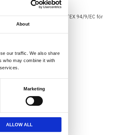
 1, Zone 2, EX d, II b (Se även ATEX 94/9/EC för
About
inium
stering är inbyggt i fästet
 kablage
se our traffic. We also share
C
ers who may combine it with
ar från väder och vind
 services.
43 Amp vid 12V
6 G rms
Marketing
 000 timmar
av full effekt
ALLOW ALL
onteringsfäste)