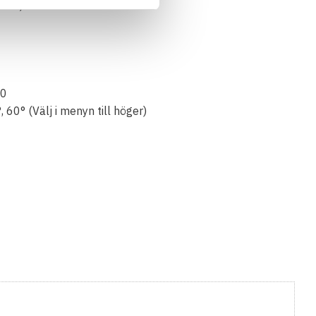
äste)
50
, 60° (Välj i menyn till höger)