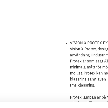
VISION X PROTEX E
Vision X Protex, desi
användning i industri
Protex är som sagt AT
minimala mått för möj
möjligt. Protex kan 
klassning samt även i
rms klassning.
Protex lampan är på t
gör det möjligt att e