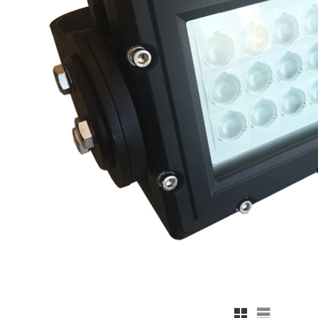
Rutnätsvy
Listvy