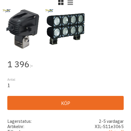
Rutnätsvy
Listvy
1 396
:-
Antal
KÖP
Lagerstatus
2-5 vardagar
Artikelnr
XIL-S11e3065