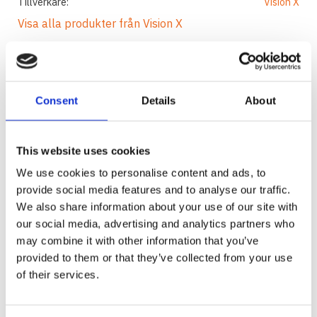
Tillverkare
Vision X
Visa alla produkter från Vision X
Ge ett omdöme!
Nya Solo Pod i elliptiskt utförande!
Consent
Details
About
Med Vision X Solo Pod finns det inga gränser.
Användningsområdet är enormt. Med små mått,
löjligt låg strömförbrukning, IP-68 klassning,
This website uses cookies
vibrationstestade och med smarta tillbehör är det
We use cookies to personalise content and ads, to
mesta möjligt.
provide social media features and to analyse our traffic.
Data:
We also share information about your use of our site with
Lamphuset är tillverkat i 6061 aluminium.
our social media, advertising and analytics partners who
may combine it with other information that you’ve
Enkel installation med +/- kabel.
provided to them or that they’ve collected from your use
Spänning: 9-48V
of their services.
Litet inbyggnadsmått.
Kan kopplas ihop med flera Solo Pod både på
höjden och bredden.