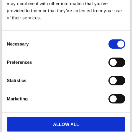
may combine it with other information that you’ve
För 1 lampa
provided to them or that they’ve collected from your use
Vädertålig standard Deutschkontakt
of their services.
Förstärkt vippströmsbytare
30A 12V-relä
Consent
Necessary
Selection
Dela med dig
Preferences
Facebook
Statistics
Omdömen
Marketing
Du
ALLOW ALL