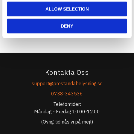
ALLOW SELECTION
DENY
Bli den första att lämna ett omdöme.
Kontakta Oss
support@prestandabelysning.se
0738-343536
Telefontider:
Måndag - Fredag 10.00-12.00
(Övrig tid nås vi på mejl)