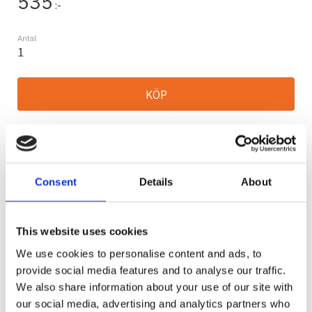
535
:-
Antal
KÖP
Lagerstatus
2-5 vardagar
Artikelnr
P-HARNESS.XIL
Tillverkare
Vision X
Consent
Details
About
Visa alla produkter från Vision X
Ge ett omdöme!
This website uses cookies
VISION X UNIVERSALT KABLAGE 1 LAMPA
We use cookies to personalise content and ads, to
DEUTSCH
provide social media features and to analyse our traffic.
We also share information about your use of our site with
our social media, advertising and analytics partners who
Data: