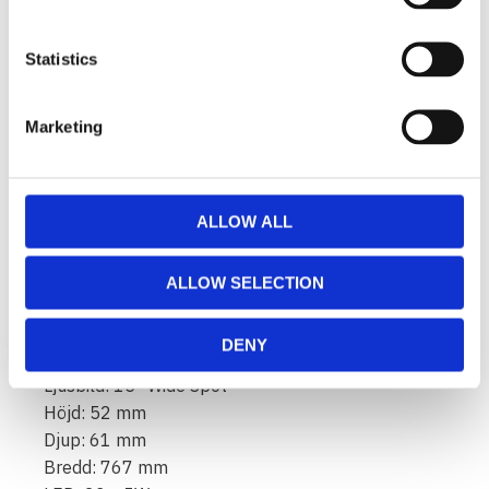
Inbyggt EMC filter (CISPR 25) - stör ej bilens
elektroniska system.
Statistics
Aktiv temperaturkontroll med Prime Drive och
ETM.
Marketing
CE godkänd, RoHS certifierad.
Kapslingsklass IP68/IP69K.
Färgtemperatur 6000 Kelvin.
Temperaturtestad att den fungerar -40°C - +80°C.
ALLOW ALL
Reläkablage ingår.
Beslag för sidomontering ingår.
ALLOW SELECTION
Halo-effekt kopplad med egen kabel.
Data:
DENY
Spänning: 9-32V
Ljusbild: 15° Wide Spot
Höjd: 52 mm
Djup: 61 mm
Bredd: 767 mm