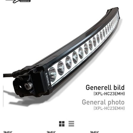
Rutnätsvy
Listvy