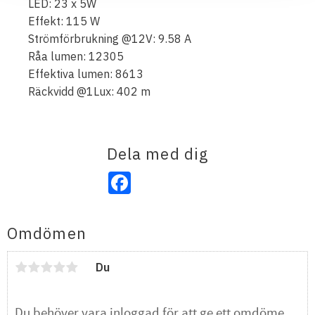
LED: 23 x 5W
Effekt: 115 W
Strömförbrukning @12V: 9.58 A
Råa lumen: 12305
Effektiva lumen: 8613
Räckvidd @1Lux: 402 m
Dela med dig
Facebook
Omdömen
Du