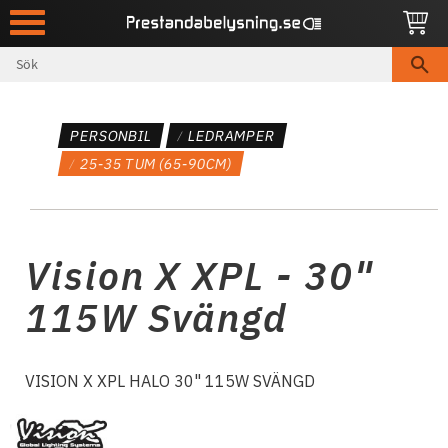
Meny
PERSONBIL
LEDRAMPER
25-35 TUM (65-90CM)
Vision X XPL - 30"
115W Svängd
VISION X XPL HALO 30" 115W SVÄNGD