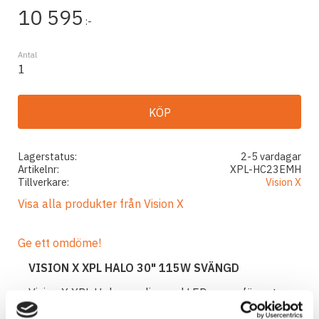
10 595
:-
Antal
KÖP
Lagerstatus
2-5 vardagar
Artikelnr
XPL-HC23EMH
Tillverkare
Vision X
Visa alla produkter från Vision X
Ge ett omdöme!
VISION X XPL HALO 30" 115W SVÄNGD
Vision X XPL Halo, en slimmad LED-ramp för extra
diskret montage på moderna fordon där mycket