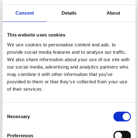
ljus önskas utan att ta för mycket plats. XPL Halo
har en enkel rad med samma kraftfulla 5 watts
Consent
Details
About
CREE dioder som PX rampen har, samt en snyggt
lysande halo-effekt runt reflektorerna.
This website uses cookies
Nu i svängt utförande
We use cookies to personalise content and ads, to
XPL Halo finns nu i svängt utförande. Det gör att
provide social media features and to analyse our traffic.
den sitter snyggare på många fordon som har lite
We also share information about your use of our site with
mjukare linjer. Dessutom sprids ljuset bredare,
our social media, advertising and analytics partners who
vilket gör rampen till ett utmärkt val för den som
may combine it with other information that you’ve
ofta kör på krokiga vägar.
provided to them or that they’ve collected from your use
of their services.
Egenskaper:
5.5 års funktionsgaranti.
Robust aluminiumhus med kompositgavlar.
Consent
Stenskottsäkert polykarbonatlins.
Necessary
Selection
Fuktsäker tryckreglerande membranventil.
Extra robust konstruktion – tål vibrationer upp till
Preferences
15.6 Grms.