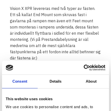
Vision X XPR levereras med två typer av fästen.
Ett så kallat End Mount som skruvas fast i
gavlarna på rampen men även ett Feet mount
som monteras i rampens undersida, dessa fästen
är individuellt flyttbara i sidled för en mer flexibel
montering. (Vi på Prestandabelysning är väl
medvetna om att de mest självklara
fästpunkterna på ett fordon inte alltid befinner sig
där fästena är.)
Consent
Details
About
XPR-9 till vänster (STANDARD) - XPR-9M till
höger (TILTED):
This website uses cookies
We use cookies to personalise content and ads, to