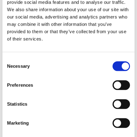
provide social media features and to analyse our traffic.
We also share information about your use of our site with
our social media, advertising and analytics partners who
may combine it with other information that you’ve
provided to them or that they’ve collected from your use
of their services.
Alla XPR led ljusramper levereras med två olika
sorters fästen samt reläkablage med tillhörande
DT kontakt!
Consent
Necessary
Selection
Data:
Lamphus: 6061 aluminium
Preferences
Räckvidd: 455m längd och ca 45m bredd @
1 lux
Statistics
Spänning: 9-32V
Strömförbrukning: 7,5A vid 12V, 3,75A vid
24V
Marketing
Kapslingsklass: IP69K (Högsta
kapslingsklass)