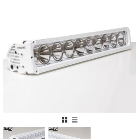
Rutnätsvy
Listvy