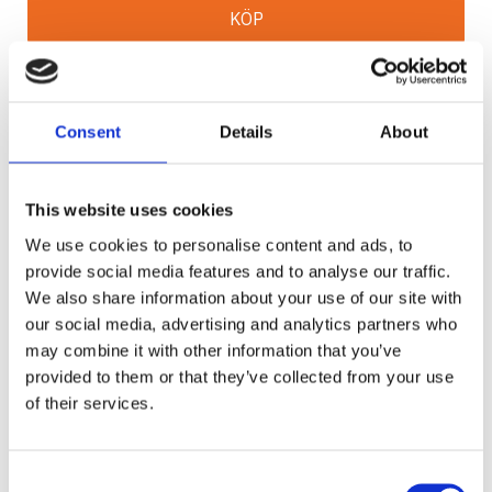
KÖP
Lagerstatus
2-5 vardagar
Artikelnr
VW-XPR12MCAD
Tillverkare
Vision X
Consent
Details
About
Visa alla produkter från Vision X
This website uses cookies
Ge ett omdöme!
We use cookies to personalise content and ads, to
VISION X XPR-M
provide social media features and to analyse our traffic.
XPR-M har högeffektiva 10W LED-dioder av
We also share information about your use of our site with
senaste generation, som levererar ett ordentligt
our social media, advertising and analytics partners who
ljus med en otrolig styrka. Med multioptik, där
may combine it with other information that you’ve
reflektorerna är successivt vinklade utåt, skapas
provided to them or that they’ve collected from your use
en jämn horisontell spridning och en ljusbild med
of their services.
både längd och bredd.
INKLUDERAT I PAKETET:
Consent