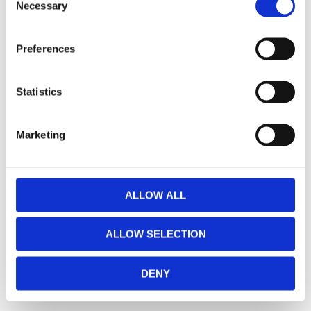
Necessary
LED-extraljusramp: 1 st Vision X XPR-12M
Selection
Måttanpassade fästen: för snabbt och
stadigt montage i krockbalk
Preferences
Monteringsanvisning: uppskattad
installationstid ca 2 timmar
Statistics
DATA:
Storlek: 24″
Marketing
Effekt: 120 W
Ljusbild: Kombinerad, med fokus på bredd
E-märkt: Ja
ALLOW ALL
ALLOW SELECTION
Dela med dig
DENY
Facebook