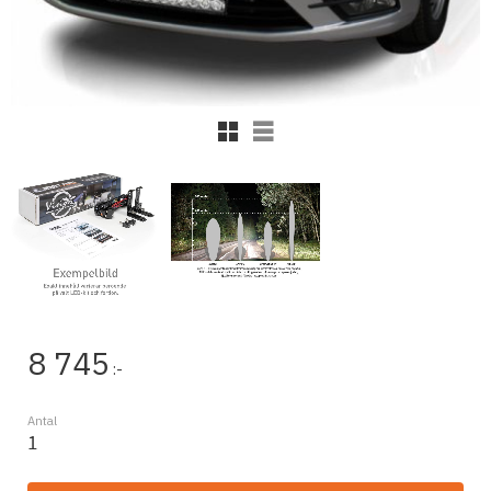
Rutnätsvy
Listvy
8 745
:-
Antal