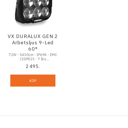
VX DURALUX GEN 2
Arbetsljus 9-Led
60°
72W - 5430Lm - IP69K - EMC
CISPR25 - 7 års
funktionsgaranti
2 495
:-
KÖP