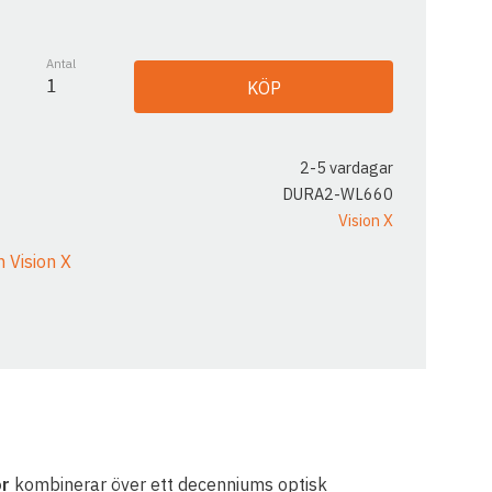
Antal
KÖP
2-5 vardagar
DURA2-WL660
Vision X
n Vision X
r
kombinerar över ett decenniums optisk