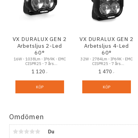
VX DURALUX GEN 2
VX DURALUX GEN 2
Arbetsljus 2-Led
Arbetsljus 4-Led
60°
60°
16W - 1038Lm - IP69K - EMC
32W - 2784Lm - IP69K - EMC
CISPR25 - 7 års
CISPR25 - 7 års
funktionsgaranti
funktionsgaranti
1 120
1 470
:-
:-
KÖP
KÖP
Omdömen
Du