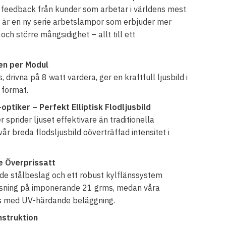
 feedback från kunder som arbetar i världens mest
t är en ny serie arbetslampor som erbjuder mer
och större mångsidighet – allt till ett
en per Modul
rivna på 8 watt vardera, ger en kraftfull ljusbild i
 format.
tiker – Perfekt Elliptisk Flodljusbild
sprider ljuset effektivare än traditionella
 vår breda flodsljusbild oöverträffad intensitet i
e Överprissatt
de stålbeslag och ett robust kylflänssystem
assning på imponerande 21 grms, medan våra
ts med UV-härdande beläggning.
struktion