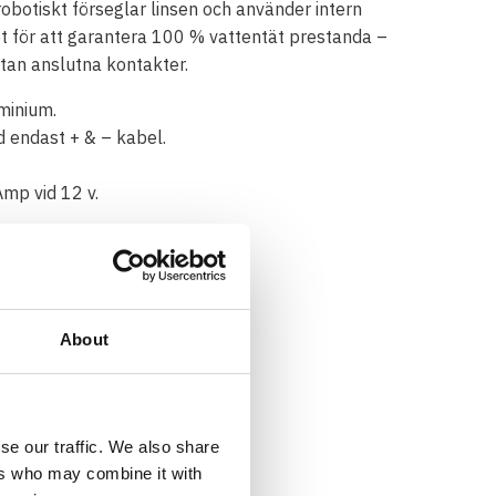
obotiskt förseglar linsen och använder intern
et för att garantera 100 % vattentät prestanda –
tan anslutna kontakter.
minium.
d endast + & – kabel.
mp vid 12 v.
R25
 Grms21
åde: -40°C – +80°C
About
se our traffic. We also share
ers who may combine it with