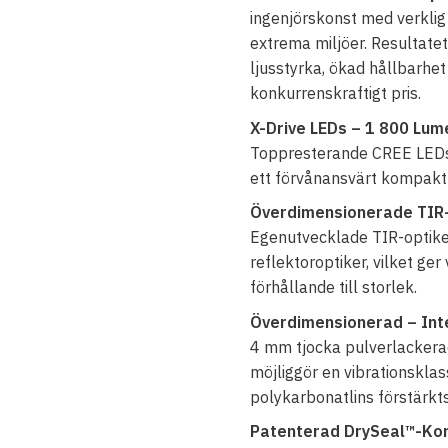
ingenjörskonst med verklig
extrema miljöer. Resultate
ljusstyrka, ökad hållbarhet 
konkurrenskraftigt pris.
X-Drive LEDs – 1 800 Lum
Toppresterande CREE LEDs, d
ett förvånansvärt kompakt
Överdimensionerade TIR-op
Egenutvecklade TIR-optiker 
reflektoroptiker, vilket ger
förhållande till storlek.
Överdimensionerad – Int
4 mm tjocka pulverlackera
möjliggör en vibrationskl
polykarbonatlins förstärk
Patenterad DrySeal™-Kon