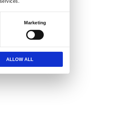
2
 services.
st intill okrossbart)
takt
Marketing
ood)
ALLOW ALL