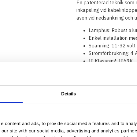
En patenterad teknik som r
inkapsling vid kabelinlopp
även vid nedsänkning och u
Lamphus: Robust alu
Enkel installation me
Spänning: 11-32 volt.
Strömförbrukning: 4 A
IP Klassning: IP69K
EMC Klassning: CISP
Vibrationsklassning:
Arbetstemperaturomr
Höjd: 82 mm
Details
Bredd: 112 mm
Djup: 52 mm
Antal LED: 6
LED: 8W, totalt 48W
e content and ads, to provide social media features and to analy
Råa lumen: 5400
 our site with our social media, advertising and analytics partn