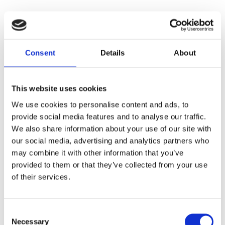
Antal
Consent
Details
About
KÖP
Artikelnr
MTG-SHOCKER20
This website uses cookies
We use cookies to personalise content and ads, to
Ge ett omdöme!
provide social media features and to analyse our traffic.
VX MTG LIGHT BAR BRACKET SHOCKER 20"
We also share information about your use of our site with
our social media, advertising and analytics partners who
may combine it with other information that you’ve
provided to them or that they’ve collected from your use
Dela med dig
of their services.
Facebook
Consent
Necessary
Selection