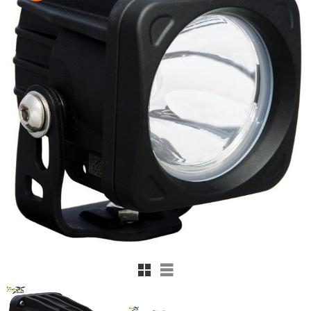
Rutnätsvy
Listvy