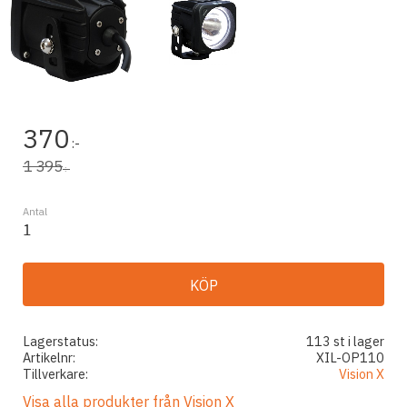
Nedsatt pris:
370
:-
Ordinarie pris:
1 395
:-
Antal
KÖP
Lagerstatus
113 st i lager
Artikelnr
XIL-OP110
Tillverkare
Vision X
Visa alla produkter från Vision X