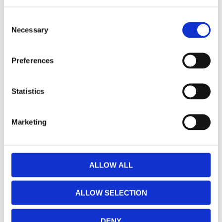
Installation: Enkel installation med +/- kabel
Spänning: 12-32 volt
Consent
Necessary
Litet inbyggnadsmått.
Selection
Tål hårda påfrestningar från väder och vind
Strömförbrukning: 0.83 Amp vid 12 v.
Preferences
Klassning vatten: IP68 (klarar 3 meters
vattendjup)
Statistics
Klassning vibrationer: 14 Grms
Mått: HxBxD 79.8x76x96.5mm
Vikt: 0.62kg
Marketing
Antal LED: 1 stycken 10 watt LED
Råa lumen: 1 052
Effektiva lumen: 736
ALLOW ALL
Lins: Okrossbar polycarbonat
Reflektor: IRIS Reflektor teknik
Ljusbild: 10° Spot
ALLOW SELECTION
DENY