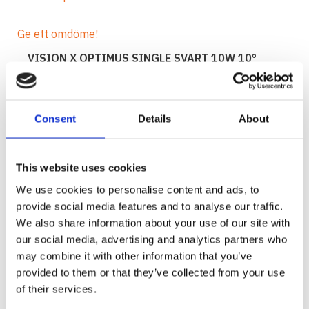
Ge ett omdöme!
VISION X OPTIMUS SINGLE SVART 10W 10°
Vision X Optimus har den nya reflektor tekniken
kallad IRIS som förstorar diodens ljusstyrka flera
gånger om. Med tekniken får man ut 3-4 gånger
Consent
Details
About
mer ljus än tidigare!
En mer prisvärd LED lampa är svårt att hitta i
This website uses cookies
förhållandevis till ljusflödet. Se till att du också
We use cookies to personalise content and ads, to
använder den nya tekniken och maximerar ditt
provide social media features and to analyse our traffic.
ljus! De små måtten i förhållandevis till Optimus
We also share information about your use of our site with
ljusstyrka är enormt och ger många
our social media, advertising and analytics partners who
användningsområden.
may combine it with other information that you’ve
Data:
provided to them or that they’ve collected from your use
Teknik: Prime Drive, IRIS
of their services.
Lamphus: är tillverkat i 6061 aluminium