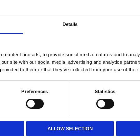
Rätt använt är brytblocket 
brytblocket kan vinschens 
bromskraften fördubblas. D
Details
värmeutvecklingen och ampe
dragriktningen kommer brytb
För vinschar med upp till 
e content and ads, to provide social media features and to analy
 our site with our social media, advertising and analytics partn
 provided to them or that they’ve collected from your use of their
Dela med dig
Facebook
Preferences
Statistics
ALLOW SELECTION