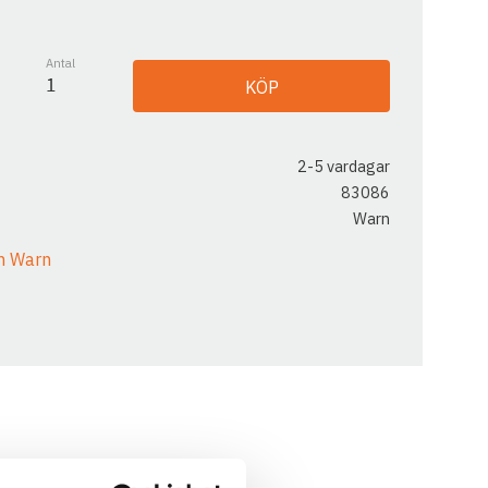
Antal
KÖP
2-5 vardagar
83086
Warn
ån Warn
BLOCK 16 363 KG HD