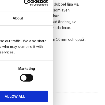
ovärderligt. Med användning av dubbel lina via
dragkraft fördubblas samtidigt som även
å vinschen jobbar lättare minskar
About
re förbrukningen väsentligt. Vid ändring av
locket väl till pass utan att skada linan.
16 363 kg dragkraft och linor från 10mm och uppåt.
se our traffic. We also share
ers who may combine it with
 services.
Marketing
ALLOW ALL