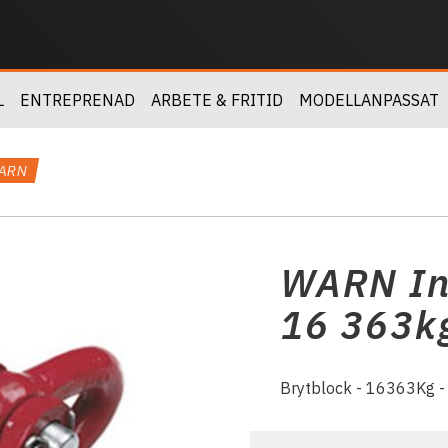
L
ENTREPRENAD
ARBETE & FRITID
MODELLANPASSAT
WARN
WARN Ind
16 363k
Brytblock - 16363Kg 