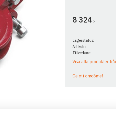
8 324
:-
Lagerstatus
Artikelnr
Tillverkare
Visa alla produkter fr
Ge ett omdöme!
WARN INDUSTRIELL BRYT