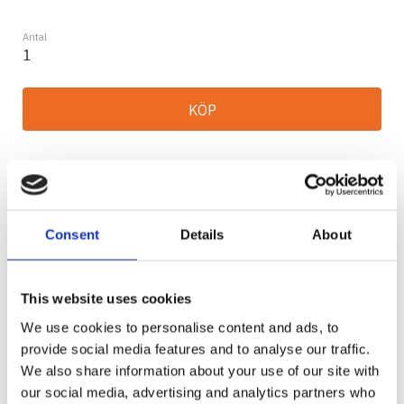
Antal
KÖP
Lagerstatus
2-5 vardagar
Artikelnr
73850
Tillverkare
Warn
Visa alla produkter från Warn
Consent
Details
About
Ge ett omdöme!
This website uses cookies
WARN LINSTYRNING STANDARD SVART
We use cookies to personalise content and ads, to
Linstyrning för användning tillsammans med
provide social media features and to analyse our traffic.
syntetiska vinschlinor.
We also share information about your use of our site with
our social media, advertising and analytics partners who
Passar på alla Warns fordons vinschar med