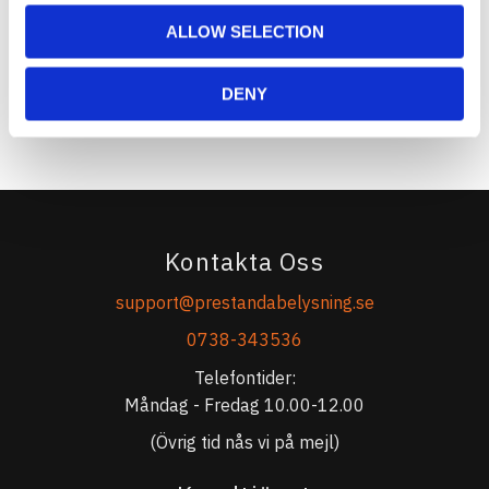
ALLOW SELECTION
DENY
Bli den första att lämna ett omdöme.
Kontakta Oss
support@prestandabelysning.se
0738-343536
Telefontider:
Måndag - Fredag 10.00-12.00
(Övrig tid nås vi på mejl)