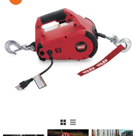
Rutnätsvy
Listvy