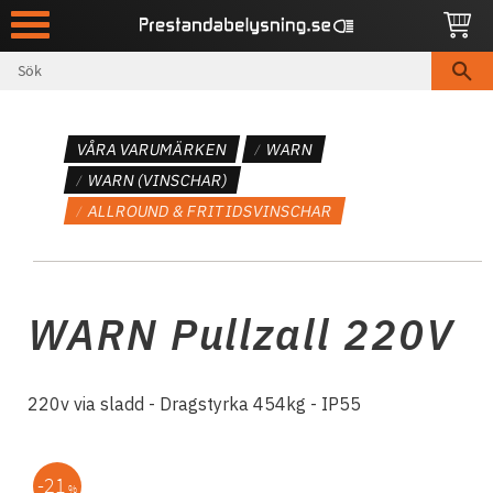
Meny
VÅRA VARUMÄRKEN
WARN
WARN (VINSCHAR)
ALLROUND & FRITIDSVINSCHAR
WARN Pullzall 220V
220v via sladd - Dragstyrka 454kg - IP55
21
%