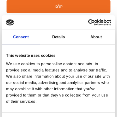
KÖP
Lagerstatus
2-5 vardagar
Artikelnr
885003
Tillv. artikelnr
885003
Tillverkare
Warn
Consent
Details
About
Visa alla produkter från Warn
This website uses cookies
Ge ett omdöme!
We use cookies to personalise content and ads, to
Pullzall, ett nytt sätt att få lasten dit du vill ha
provide social media features and to analyse our traffic.
den!
We also share information about your use of our site with
our social media, advertising and analytics partners who
may combine it with other information that you’ve
Pullzall är inte bara ett nytt verktyg. Det är ett
provided to them or that they’ve collected from your use
helt nytt sätt att arbeta på. Handverktyget
of their services.
Pullzall lyfter/drar 454 kg närsomhelst,
varsomhelst. Du får full kontroll med endast ditt