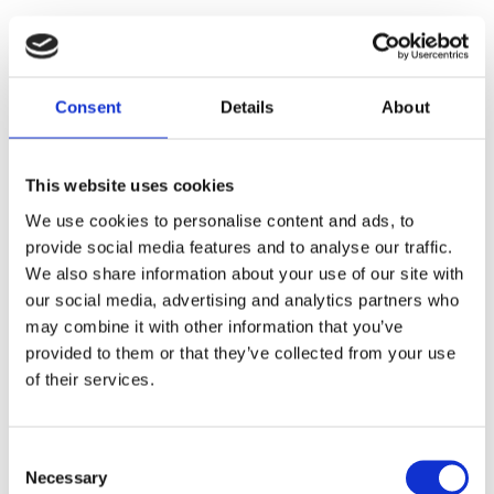
KÖP
Consent
Details
About
Lagerstatus
2-5 vardagar
Artikelnr
685013
This website uses cookies
Ge ett omdöme!
We use cookies to personalise content and ads, to
24 Volt NiMH batteripack som passar alla
provide social media features and to analyse our traffic.
batteridrivna PullzAll vinschar.
We also share information about your use of our site with
our social media, advertising and analytics partners who
may combine it with other information that you’ve
provided to them or that they’ve collected from your use
Dela med dig
of their services.
Facebook
Consent
Necessary
Omdömen
Selection