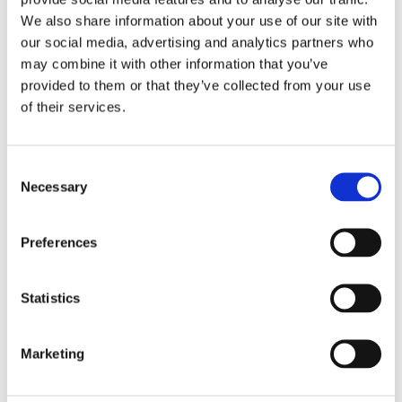
för bärbara vinschar och startkablar. Kontakten
We also share information about your use of our site with
tillåter bekväm anslutning och frånkoppling till
our social media, advertising and analytics partners who
batteriströmkällan.
may combine it with other information that you’ve
provided to them or that they’ve collected from your use
Strömanslutningar kan sättas till i den främre,
of their services.
bakre eller båda ändarna på fordonet.
50 Amp - passar med:
Vantage 4000
Consent
Necessary
ProVantage 4500
Selection
RT40 vinschar
Preferences
Dela med dig
Statistics
Facebook
Marketing
Omdömen