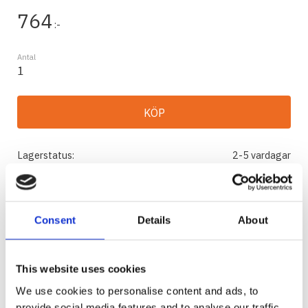
764
:-
Antal
KÖP
Lagerstatus
2-5 vardagar
Artikelnr
22681
Tillverkare
Warn
Visa alla produkter från Warn
Consent
Details
About
Ge ett omdöme!
WARN QUICK CONNECT POWER ACCESSRORIES
This website uses cookies
50 AMP
We use cookies to personalise content and ads, to
Quick Connect är en enkel och säker strömkälla
provide social media features and to analyse our traffic.