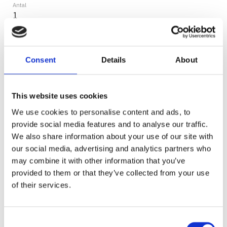
Antal
KÖP
Consent
Details
About
Lagerstatus
2-5 vardagar
Artikelnr
ZCZ010
This website uses cookies
Ge ett omdöme!
We use cookies to personalise content and ads, to
provide social media features and to analyse our traffic.
Wisdom Magnetisk Laddkabel, OBS Passar endast
We also share information about your use of our site with
till Wisdom 4
our social media, advertising and analytics partners who
may combine it with other information that you’ve
provided to them or that they’ve collected from your use
Dela med dig
of their services.
Facebook
Consent