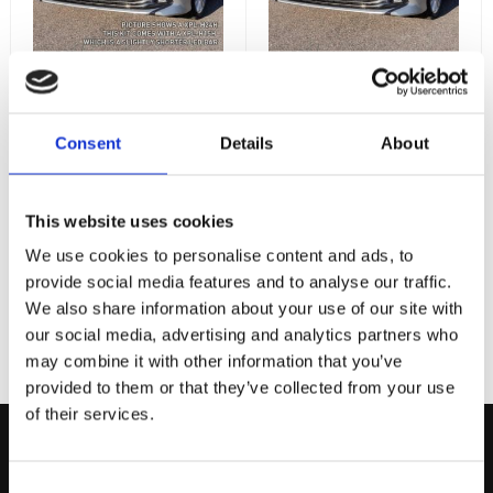
Toyota
Toyota
Camry2018-
Camry2018-
Vision X XPL-
Vision X XPL-
Consent
Details
About
H15H 75W
H24H 120W
Toyota Camry2018-
Toyota Camry2018-
Modellanpassat Vision X
Modellanpassat Vision X
Vision X XPL-H15H 75W
Vision X XPL-H24H 120W
7 295
8 995
This website uses cookies
:-
:-
We use cookies to personalise content and ads, to
provide social media features and to analyse our traffic.
KÖP
KÖP
We also share information about your use of our site with
our social media, advertising and analytics partners who
may combine it with other information that you’ve
provided to them or that they’ve collected from your use
of their services.
Kontakta Oss
Consent