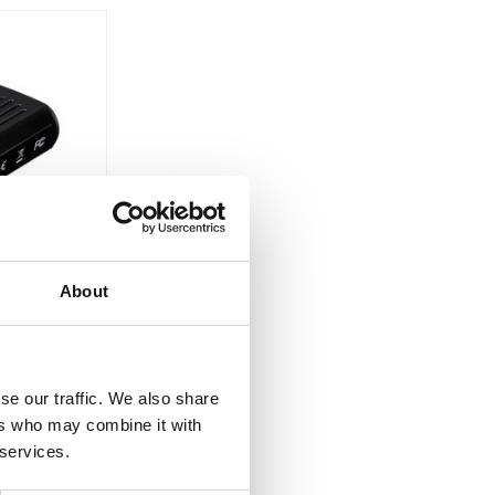
About
ellampa
se our traffic. We also share
troll - 2x
ers who may combine it with
 services.