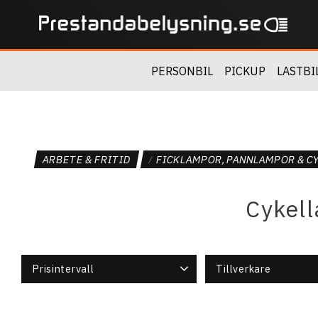
PERSONBIL
PICKUP
LASTBI
ARBETE & FRITID
FICKLAMPOR, PANNLAMPOR & C
Cykell
Prisintervall
Tillverkare
270
1 245
Fenix
3