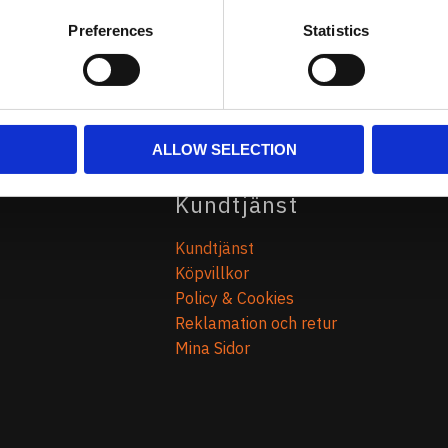
Preferences
Statistics
KÖP
KÖP
ALLOW SELECTION
Kundtjänst
Kundtjänst
Köpvillkor
Policy & Cookies
Reklamation och retur
Mina Sidor