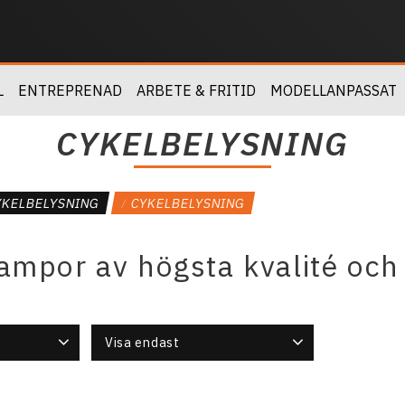
L
ENTREPRENAD
ARBETE & FRITID
MODELLANPASSAT
CYKELBELYSNING
YKELBELYSNING
CYKELBELYSNING
ampor av högsta kvalité och
Visa endast
Finns i lager
3