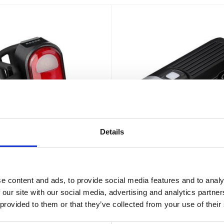
Details
BC05RV2,0 Cykellampa
Fenix BC30 V2,0 Cyk
Bak Laddbar
2200 Lumen
e content and ads, to provide social media features and to analy
Cykellampa - 2200Lm - Fjärrkon
 our site with our social media, advertising and analytics partn
IP66
18650 (ingår ej)
 provided to them or that they’ve collected from your use of their
270
1 245
:-
:-