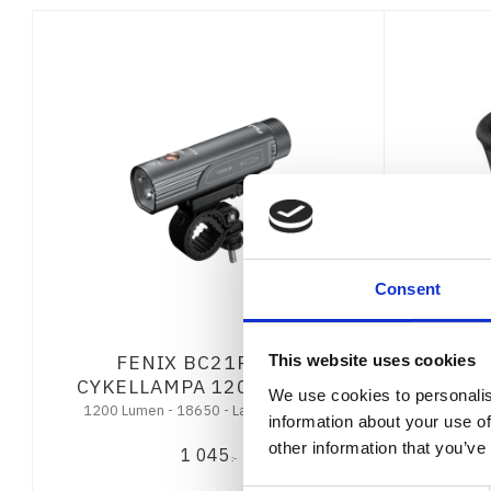
Consent
FENIX BC21R V3,0
Fenix 
This website uses cookies
CYKELLAMPA 1200 LUMEN
We use cookies to personalis
1200 Lumen - 18650 - Laddning USB-C
Rött ljus - Uppladdningsbar via USB (Typ-C) -
information about your use of
other information that you’ve
1 045
:-