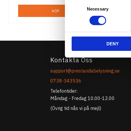
Consent
Necessary
Selection
KÖP
DENY
Kontakta Oss
support@prestandabelysning.se
0738-343536
Telefontider:
Måndag - Fredag 10.00-12.00
(Övrig tid nås vi på mejl)