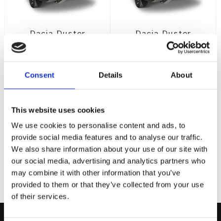
Dacia Duster
Dacia Duster
2017-2023
2017-2023
Modellanpassat
Modellanpassat
Extraljus Kit -
Extraljus Kit -
Consent
Details
About
Osram FX500CB
Osram SX500
G2
Dacia Duster 2017-
Modellanpassat Extraljus
Dacia Duster 2017-2023
Kit - Osram SX500
Modellanpassat Extraljus
This website uses cookies
Kit - Osram FX500CB G2
5 395
5 070
:-
:-
We use cookies to personalise content and ads, to
provide social media features and to analyse our traffic.
We also share information about your use of our site with
KÖP
KÖP
our social media, advertising and analytics partners who
may combine it with other information that you’ve
provided to them or that they’ve collected from your use
of their services.