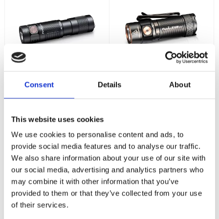
Fenix E09R
Fenix E18R V2,0
Consent
Details
About
Laddbar EDC
1200Lm
Ficklampa
1200LM - IP68 2m -
Magnetisk laddanslutning
600Lm - Li-Po 800mAh -
This website uses cookies
IP68 2m - 124m
kastlängd - Perfekt EDC -
565
795
We use cookies to personalise content and ads, to
USB-C
:-
:-
provide social media features and to analyse our traffic.
We also share information about your use of our site with
KÖP
KÖP
our social media, advertising and analytics partners who
may combine it with other information that you’ve
provided to them or that they’ve collected from your use
of their services.