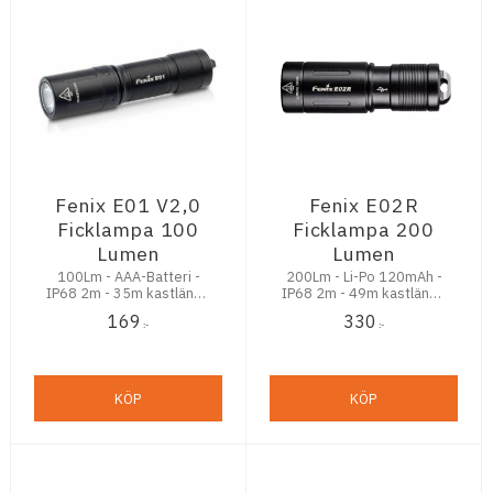
Fenix E01 V2,0
Fenix E02R
Ficklampa 100
Ficklampa 200
Lumen
Lumen
100Lm - AAA-Batteri -
200Lm - Li-Po 120mAh -
IP68 2m - 35m kastlängd
IP68 2m - 49m kastlängd
- Passande i nyckelring
- Passande i nyckelring
169
330
:-
:-
KÖP
KÖP