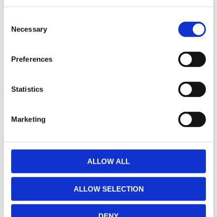
Consent
Necessary
Selection
Preferences
Fenix E28R
Fenix
Ficklampa 1500
Flerfunktions
Statistics
Lm
Ficklampa E-lite
150 LM
1500LM - IP68 2m - USB-
Laddning
En Flerfunktionsficklampa
Marketing
passaande som EDC -
USB-laddning
860
225
:-
:-
ALLOW ALL
KÖP
KÖP
ALLOW SELECTION
DENY